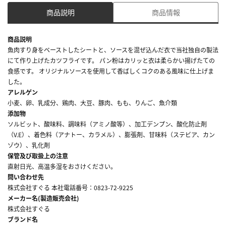
商品説明
商品情報
商品説明
魚肉すり身をベーストしたシートと、ソースを混ぜ込んだ衣で当社独自の製法
にて作り上げたカツフライです。 パン粉はカリッと衣は柔らかい揚げたての
食感です。 オリジナルソースを使用して香ばしくコクのある風味に仕上げま
した。
アレルゲン
小麦、卵、乳成分、鶏肉、大豆、豚肉、もも、りんご、魚介類
添加物
ソルビット、酸味料、調味料（アミノ酸等）、加工デンプン、酸化防止剤
（V.E）、着色料（アナトー、カラメル）、膨張剤、甘味料（ステビア、カン
ゾウ）、乳化剤
保管及び取扱上の注意
直射日光、高温多湿をおさけください。
問い合わせ先
株式会社すぐる 本社電話番号：0823-72-9225
メーカー名(製造販売会社)
株式会社すぐる
ブランド名