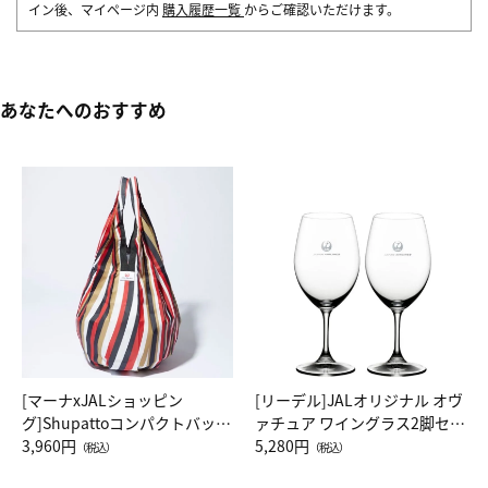
イン後、マイページ内
購入履歴一覧
からご確認いただけます。
あなたへのおすすめ
[マーナxJALショッピン
[リーデル]JALオリジナル オヴ
グ]Shupattoコンパクトバッグ
ァチュア ワイングラス2脚セッ
Drop JAL客室乗務員（LC）ス
3,960円
ト（レッドワイン）
5,280円
（税込）
（税込）
カーフ柄