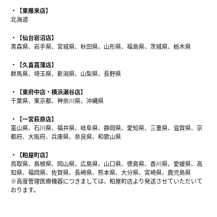
【東雁来店】
北海道
【仙台岩沼店】
青森県、岩手県、宮城県、秋田県、山形県、福島県、茨城県、栃木県
【久喜菖蒲店】
群馬県、埼玉県、新潟県、山梨県、長野県
【東府中店・横浜瀬谷店】
千葉県、東京都、神奈川県、沖縄県
【一宮萩原店】
富山県、石川県、福井県、岐阜県、静岡県、愛知県、三重県、滋賀県、京
都府、大阪府、兵庫県、奈良県、和歌山県
【粕屋町店】
鳥取県、島根県、岡山県、広島県、山口県、徳島県、香川県、愛媛県、高
知県、福岡県、佐賀県、長崎県、熊本県、大分県、宮崎県、鹿児島県
※高度管理医療機器につきましては、粕屋町店より発送させていただいて
おります。