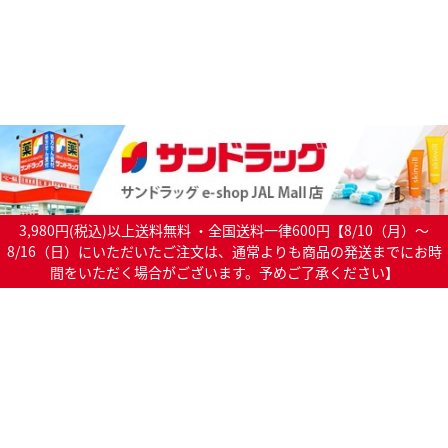
3,980円(税込)以上送料無料 ・全国送料一律600円【8/10（月）～
8/16（日）にいただいたご注文は、通常よりも商品の発送までにお時
間をいただく場合がございます。予めご了承ください】