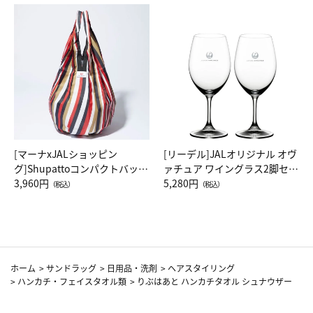
[マーナxJALショッピン
[リーデル]JALオリジナル オヴ
グ]Shupattoコンパクトバッグ
ァチュア ワイングラス2脚セッ
Drop JAL客室乗務員（LC）ス
3,960円
ト（レッドワイン）
5,280円
（税込）
（税込）
カーフ柄
ホーム
>
サンドラッグ
>
日用品・洗剤
>
ヘアスタイリング
>
ハンカチ・フェイスタオル類
>
りぶはあと ハンカチタオル シュナウザー