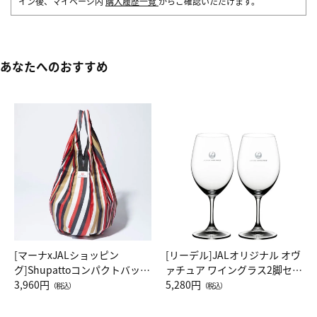
イン後、マイページ内
購入履歴一覧
からご確認いただけます。
あなたへのおすすめ
[マーナxJALショッピン
[リーデル]JALオリジナル オヴ
グ]Shupattoコンパクトバッグ
ァチュア ワイングラス2脚セッ
Drop JAL客室乗務員（LC）ス
3,960円
ト（レッドワイン）
5,280円
（税込）
（税込）
カーフ柄