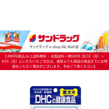
3,980円(税込)以上送料無料 ・全国送料一律600円【8/10（月）～
8/16（日）にいただいたご注文は、通常よりも商品の発送までにお時
間をいただく場合がございます。予めご了承ください】