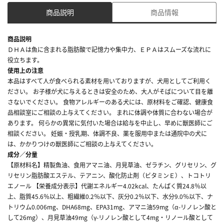
商品説明
商品情報
商品説明
ＤＨＡは魚に含まれる脂肪酸で記憶力や集中力、ＥＰＡはスムーズな流れに
役立ちます。
使用上の注意
本品はすべて人が食べられる素材を用いておりますが、犬用としてご利用く
ださい。 お子様が犬に与えるときは安全のため、大人がそばについて目を離
さないでください。 食物アレルギーのある犬には、原材料をご確認、健康食
品相談室にご相談の上与えてください。 まれに体調や体質に合わない場合が
あります。 何らかの異常に気付いた場合は給与を中止し、早めに獣医師にご
相談ください。 妊娠・授乳期、体調不良、薬を服用中または通院中の犬に
は、かかりつけの獣医師にご相談の上与えてください。
成分／分量
【原材料名】精製魚油、食用アマニ油、月見草油、ゼラチン、グリセリン、グ
リセリン脂肪酸エステル、テアニン、酸化防止剤（ビタミンＥ）、トコトリ
エノール 【栄養成分表示】代謝エネルギー4.02kcal、たんぱく質24.8％以
上、脂質45.6％以上、粗繊維0.2％以下、灰分0.2％以下、水分9.0％以下、ナ
トリウム0.006mg、DHA68mg、EPA31mg、アマニ油59mg（α-リノレン酸と
して26mg）、月見草油49mg（γ-リノレン酸として4mg・リノール酸として