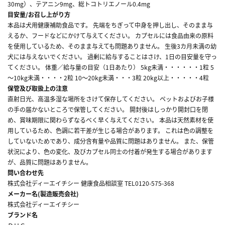
30mg）、テアニン9mg、総トコトリエノール0.4mg
目安量/お召し上がり方
本品は犬用健康補助食品です。 先端をちぎって中身を押し出し、そのまま与
えるか、フードなどにかけて与えてください。 カプセルには食品由来の原料
を使用しているため、そのまま与えても問題ありません。 生後3カ月未満の幼
犬には与えないでください。 過剰に給与することはさけ、1日の目安量を守っ
てください。 体重／給与量の目安（1日あたり） 5kg未満・・・・・・1粒 5
～10kg未満・・・・2粒 10～20kg未満・・・3粒 20kg以上・・・・・4粒
保管及び取扱上の注意
直射日光、高温多湿な場所をさけて保存してください。 ペットおよびお子様
の手の届かないところで保管してください。 開封後はしっかり開封口を閉
め、賞味期限に関わらずなるべく早く与えてください。 本品は天然素材を使
用しているため、色調に若干差が生じる場合があります。 これは色の調整を
していないためであり、成分含有量や品質に問題はありません。 また、保管
状況により、色の変化、及びカプセル同士の付着が発生する場合があります
が、品質に問題はありません。
問い合わせ先
株式会社ディーエイチシー 健康食品相談室 TEL0120-575-368
メーカー名(製造販売会社)
株式会社ディーエイチシー
ブランド名