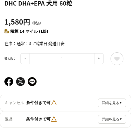
DHC DHA+EPA 犬用 60粒
1,580円
（税込）
積算 14 マイル (1倍)
在庫
通常：3-7営業日 発送目安
購入数：
△
条件付きで可
キャンセル
詳細を見る
▼
△
条件付きで可
返品
詳細を見る
▼