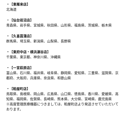
【東雁来店】
北海道
【仙台岩沼店】
青森県、岩手県、宮城県、秋田県、山形県、福島県、茨城県、栃木県
【久喜菖蒲店】
群馬県、埼玉県、新潟県、山梨県、長野県
【東府中店・横浜瀬谷店】
千葉県、東京都、神奈川県、沖縄県
【一宮萩原店】
富山県、石川県、福井県、岐阜県、静岡県、愛知県、三重県、滋賀県、京
都府、大阪府、兵庫県、奈良県、和歌山県
【粕屋町店】
鳥取県、島根県、岡山県、広島県、山口県、徳島県、香川県、愛媛県、高
知県、福岡県、佐賀県、長崎県、熊本県、大分県、宮崎県、鹿児島県
※高度管理医療機器につきましては、粕屋町店より発送させていただいて
おります。