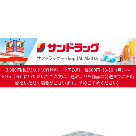
3,980円(税込)以上送料無料 ・全国送料一律600円【8/10（月）～
8/16（日）にいただいたご注文は、通常よりも商品の発送までにお時
間をいただく場合がございます。予めご了承ください】