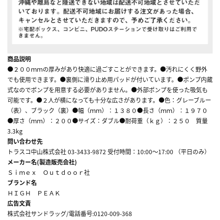
商品説明
●２００ｍｍの厚みがあり快適に過ごすことができます。●汚れにくく野外
でも使用できます。●裏側に滑り止め用パッドが付いています。●ポンプ内蔵
式なのでポンプを用意する必要がありません。●外部ポンプを使った吸気も
可能です。●２人が横になっても十分な広さがあります。●色：グレーブルー
（表）、ブラック（裏）●幅（ｍｍ）：１３８０●長さ（ｍｍ）：１９７０
●厚さ（ｍｍ）：２００●サイズ：ダブル●耐荷重（ｋｇ）：２５０ 質量
3.3kg
問い合わせ先
トラスコ中山株式会社 03-3433-9872 受付時間：10:00～17:00 （平日のみ）
メーカー名(製造販売会社)
Ｓｉｍｅｘ Ｏｕｔｄｏｏｒ社
ブランド名
ＨＩＧＨ ＰＥＡＫ
広告文責
株式会社サンドラッグ/電話番号:0120-009-368