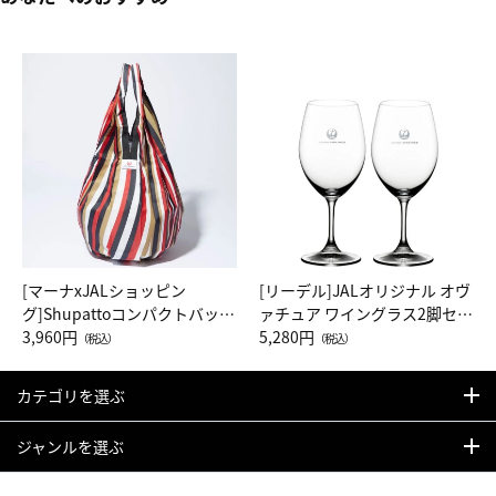
[マーナxJALショッピン
[リーデル]JALオリジナル オヴ
グ]Shupattoコンパクトバッグ
ァチュア ワイングラス2脚セッ
Drop JAL客室乗務員（LC）ス
3,960円
ト（レッドワイン）
5,280円
（税込）
（税込）
カーフ柄
カテゴリを選ぶ
ジャンルを選ぶ