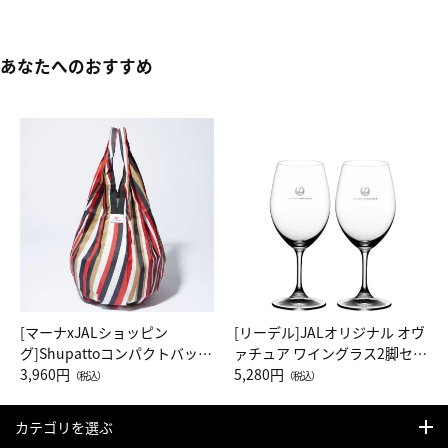
あなたへのおすすめ
[マーナxJALショッピン
[リーデル]JALオリジナル オヴ
グ]Shupattoコンパクトバッグ
ァチュア ワイングラス2脚セッ
Drop JAL客室乗務員（LC）ス
3,960円
ト（レッドワイン）
5,280円
（税込）
（税込）
カーフ柄
カテゴリを選ぶ