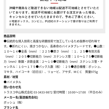
商品説明
●伝統的な焼入技術と高度な研磨技術で加工しているため抜群の切れ味で
す。●折れにくい、焼きつかない、長寿命のバイメタブレードです。●山数：
１０～１４●全長（ｍｍ）：２２５●厚さ（ｍｍ）：１．２５●有効刃長
（ｍｍ）：２０５●切断能力（ｍｍ）ステンレス管：１０～１７５●切断能
力（ｍｍ）軟鋼・非鉄金属：２～１０●切断能力（ｍｍ）ステンレス管・チ
ャンネル：１０～１７５●パック入数（枚）：２５●適合機種：ボッシュ、
マキタ、ハイコーキ（旧日立）、リョービ、アサダ、ＭＣＣ 質量975g
素材／材質
●バイメタル
問い合わせ先
トラスコ中山株式会社 03-3433-9872 受付時間：10:00～17:00 （平日のみ）
メーカー名(製造販売会社)
ボッシュ（株）
ブランド名