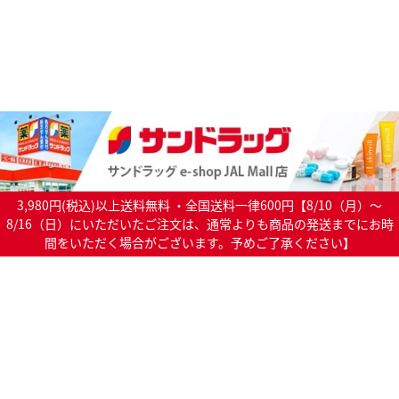
3,980円(税込)以上送料無料 ・全国送料一律600円【8/10（月）～
8/16（日）にいただいたご注文は、通常よりも商品の発送までにお時
間をいただく場合がございます。予めご了承ください】