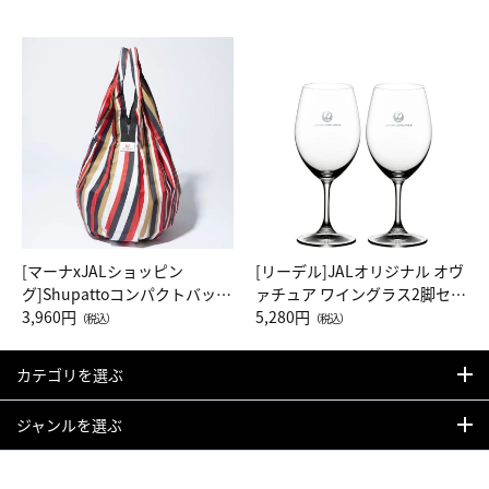
[マーナxJALショッピン
[リーデル]JALオリジナル オヴ
グ]Shupattoコンパクトバッグ
ァチュア ワイングラス2脚セッ
Drop JAL客室乗務員（LC）ス
3,960円
ト（レッドワイン）
5,280円
（税込）
（税込）
カーフ柄
カテゴリを選ぶ
ジャンルを選ぶ