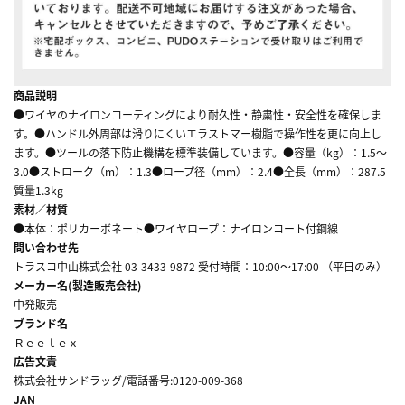
商品説明
●ワイヤのナイロンコーティングにより耐久性・静粛性・安全性を確保しま
す。●ハンドル外周部は滑りにくいエラストマー樹脂で操作性を更に向上し
ます。●ツールの落下防止機構を標準装備しています。●容量（kg）：1.5～
3.0●ストローク（m）：1.3●ロープ径（mm）：2.4●全長（mm）：287.5
質量1.3kg
素材／材質
●本体：ポリカーボネート●ワイヤロープ：ナイロンコート付鋼線
問い合わせ先
トラスコ中山株式会社 03-3433-9872 受付時間：10:00～17:00 （平日のみ）
メーカー名(製造販売会社)
中発販売
ブランド名
Ｒｅｅｌｅｘ
広告文責
株式会社サンドラッグ/電話番号:0120-009-368
JAN