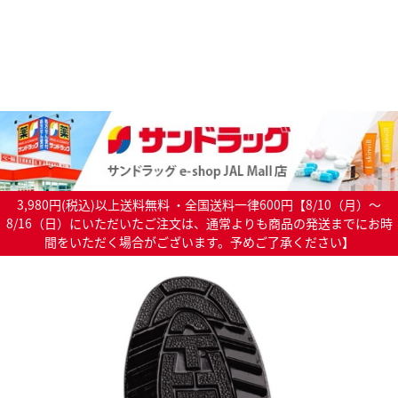
3,980円(税込)以上送料無料 ・全国送料一律600円【8/10（月）～
8/16（日）にいただいたご注文は、通常よりも商品の発送までにお時
間をいただく場合がございます。予めご了承ください】