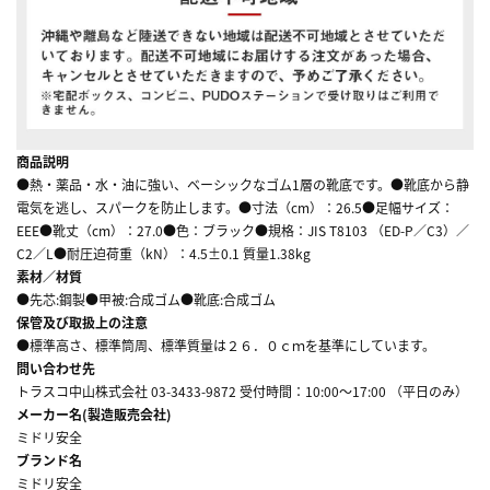
商品説明
●熱・薬品・水・油に強い、ベーシックなゴム1層の靴底です。●靴底から静
電気を逃し、スパークを防止します。●寸法（cm）：26.5●足幅サイズ：
EEE●靴丈（cm）：27.0●色：ブラック●規格：JIS T8103 （ED-P／C3）／
C2／L●耐圧迫荷重（kN）：4.5±0.1 質量1.38kg
素材／材質
●先芯:鋼製●甲被:合成ゴム●靴底:合成ゴム
保管及び取扱上の注意
●標準高さ、標準筒周、標準質量は２６．０ｃｍを基準にしています。
問い合わせ先
トラスコ中山株式会社 03-3433-9872 受付時間：10:00～17:00 （平日のみ）
メーカー名(製造販売会社)
ミドリ安全
ブランド名
ミドリ安全