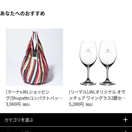
あなたへのおすすめ
[マーナxJALショッピン
[リーデル]JALオリジナル オヴ
グ]Shupattoコンパクトバッグ
ァチュア ワイングラス2脚セッ
Drop JAL客室乗務員（LC）ス
3,960円
ト（レッドワイン）
5,280円
（税込）
（税込）
カーフ柄
カテゴリを選ぶ