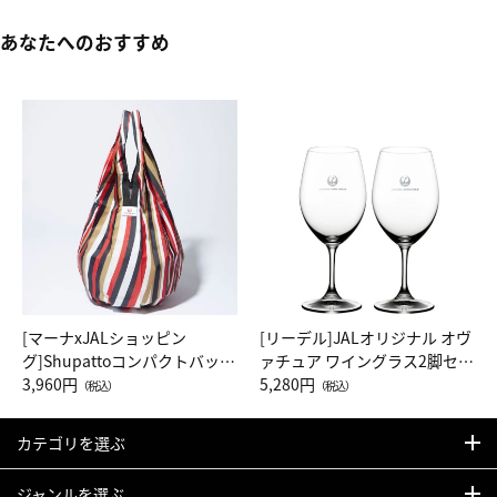
あなたへのおすすめ
[マーナxJALショッピン
[リーデル]JALオリジナル オヴ
グ]Shupattoコンパクトバッグ
ァチュア ワイングラス2脚セッ
Drop JAL客室乗務員（LC）ス
3,960円
ト（レッドワイン）
5,280円
（税込）
（税込）
カーフ柄
カテゴリを選ぶ
ジャンルを選ぶ