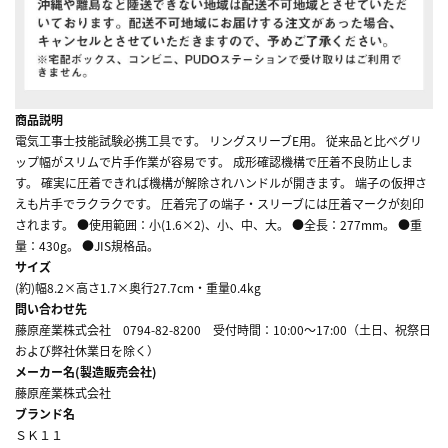
商品説明
電気工事士技能試験必携工具です。 リングスリーブE用。 従来品と比べグリ
ップ幅がスリムで片手作業が容易です。 成形確認機構で圧着不良防止しま
す。 確実に圧着できれば機構が解除されハンドルが開きます。 端子の仮押さ
えも片手でラクラクです。 圧着完了の端子・スリーブには圧着マークが刻印
されます。 ●使用範囲：小(1.6×2)、小、中、大。 ●全長：277mm。 ●重
量：430g。 ●JIS規格品。
サイズ
(約)幅8.2×高さ1.7×奥行27.7cm・重量0.4kg
問い合わせ先
藤原産業株式会社 0794-82-8200 受付時間：10:00～17:00（土日、祝祭日
および弊社休業日を除く）
メーカー名(製造販売会社)
藤原産業株式会社
ブランド名
ＳＫ１１