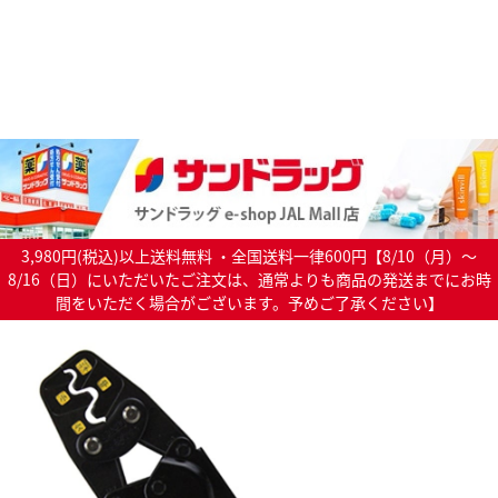
3,980円(税込)以上送料無料 ・全国送料一律600円【8/10（月）～
8/16（日）にいただいたご注文は、通常よりも商品の発送までにお時
間をいただく場合がございます。予めご了承ください】