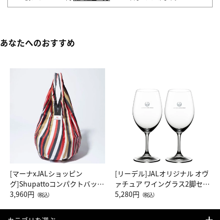
あなたへのおすすめ
[マーナxJALショッピン
[リーデル]JALオリジナル オヴ
グ]Shupattoコンパクトバッグ
ァチュア ワイングラス2脚セッ
Drop JAL客室乗務員（LC）ス
3,960円
ト（レッドワイン）
5,280円
（税込）
（税込）
カーフ柄
カテゴリを選ぶ