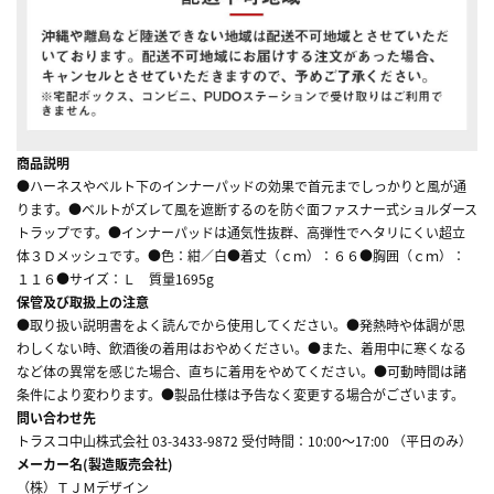
商品説明
●ハーネスやベルト下のインナーパッドの効果で首元までしっかりと風が通
ります。●ベルトがズレて風を遮断するのを防ぐ面ファスナー式ショルダース
トラップです。●インナーパッドは通気性抜群、高弾性でヘタリにくい超立
体３Ｄメッシュです。●色：紺／白●着丈（ｃｍ）：６６●胸囲（ｃｍ）：
１１６●サイズ：Ｌ 質量1695g
保管及び取扱上の注意
●取り扱い説明書をよく読んでから使用してください。●発熱時や体調が思
わしくない時、飲酒後の着用はおやめください。●また、着用中に寒くなる
など体の異常を感じた場合、直ちに着用をやめてください。●可動時間は諸
条件により変わります。●製品仕様は予告なく変更する場合がございます。
問い合わせ先
トラスコ中山株式会社 03-3433-9872 受付時間：10:00～17:00 （平日のみ）
メーカー名(製造販売会社)
（株）ＴＪＭデザイン