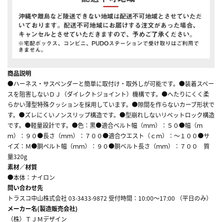
商品説明
●ハーネス・サスペンダーと簡単に取付け・取外しが可能です。●装着スペー
スを阻害しないＤＪ（ダイレクトジョイント）機構です。●へたりにくく柔
らかい薄型特殊クッションを採用しています。●隙間を作らないカーブ形状で
す。●ズレにくいノンスリップ構造です。●型崩れしないリベットロック構造
です。●軽量設計です。●色：黒●適合ベルト幅（ｍｍ）：５０●幅（ｍ
ｍ）：９０●長さ（ｍｍ）：７００●適合ウエスト（ｃｍ）：～１００●サ
イズ：Ｍ●胴ベルト幅（ｍｍ）：９０●胴ベルト長さ（ｍｍ）：７００ 質
量320g
素材／材質
●本体：ナイロン
問い合わせ先
トラスコ中山株式会社 03-3433-9872 受付時間：10:00～17:00 （平日のみ）
メーカー名(製造販売会社)
（株）ＴＪＭデザイン