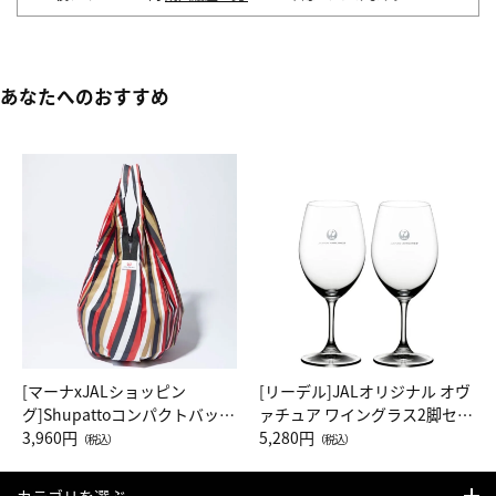
あなたへのおすすめ
[マーナxJALショッピン
[リーデル]JALオリジナル オヴ
グ]Shupattoコンパクトバッグ
ァチュア ワイングラス2脚セッ
Drop JAL客室乗務員（LC）ス
3,960円
ト（レッドワイン）
5,280円
（税込）
（税込）
カーフ柄
カテゴリを選ぶ