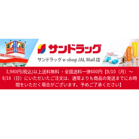
3,980円(税込)以上送料無料 ・全国送料一律600円【8/10（月）～
8/16（日）にいただいたご注文は、通常よりも商品の発送までにお時
間をいただく場合がございます。予めご了承ください】