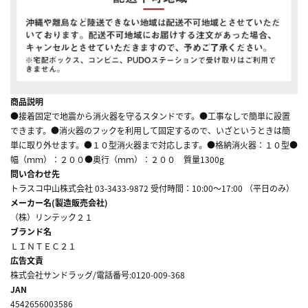
商品説明
●接着固定で地震から消火器を守るスタンドです。●工事なしで簡単に設置
できます。●消火器のフックを利用して固定するので、いざというときは簡
単に取り外せます。●１０型消火器まで対応します。●格納消火器：１０型●
幅（ｍｍ）：２００●奥行（ｍｍ）：２００ 質量1300g
問い合わせ先
トラスコ中山株式会社 03-3433-9872 受付時間：10:00～17:00 （平日のみ）
メーカー名(製造販売会社)
（株）リンテック２１
ブランド名
ＬＩＮＴＥＣ２１
広告文責
株式会社サンドラッグ/電話番号:0120-009-368
JAN
4542656003586