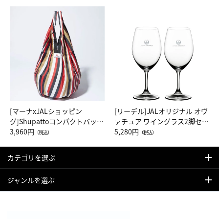
[マーナxJALショッピン
[リーデル]JALオリジナル オヴ
グ]Shupattoコンパクトバッグ
ァチュア ワイングラス2脚セッ
Drop JAL客室乗務員（LC）ス
3,960円
ト（レッドワイン）
5,280円
（税込）
（税込）
カーフ柄
カテゴリを選ぶ
ジャンルを選ぶ