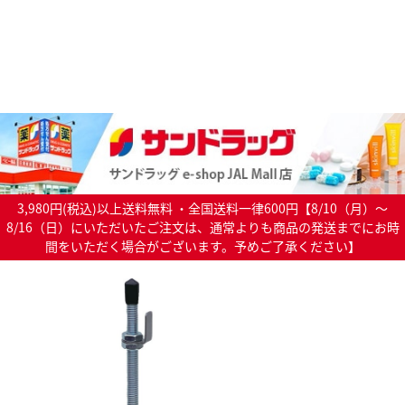
3,980円(税込)以上送料無料 ・全国送料一律600円【8/10（月）～
8/16（日）にいただいたご注文は、通常よりも商品の発送までにお時
間をいただく場合がございます。予めご了承ください】