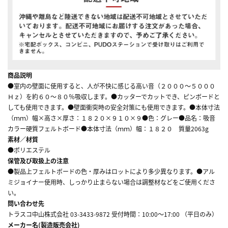
商品説明
●室内の壁面に使用すると、人が不快に感じる高い音（２０００～５０００
Ｈｚ）を約６０～８０％吸収します。●カッターでカットでき、ピンボードと
しても使用できます。●壁面衝突時の安全対策にも使用できます。●本体寸法
（ｍｍ）幅×高さ×厚さ：１８２０×９１０×９●色：グレー●品名：吸音
カラー硬質フェルトボード●本体寸法（ｍｍ）幅：１８２０ 質量2063g
素材／材質
●ポリエステル
保管及び取扱上の注意
●製品上フェルトボードの色・厚みはロットにより多少異なります。●アル
ミジョイナー使用時、しっかり止まらない場合は調整材などをご使用くださ
い。
問い合わせ先
トラスコ中山株式会社 03-3433-9872 受付時間：10:00～17:00 （平日のみ）
メーカー名(製造販売会社)