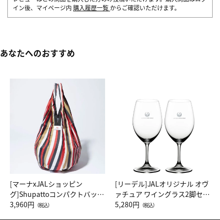
イン後、マイページ内
購入履歴一覧
からご確認いただけます。
あなたへのおすすめ
[マーナxJALショッピン
[リーデル]JALオリジナル オヴ
グ]Shupattoコンパクトバッグ
ァチュア ワイングラス2脚セッ
Drop JAL客室乗務員（LC）ス
3,960円
ト（レッドワイン）
5,280円
（税込）
（税込）
カーフ柄