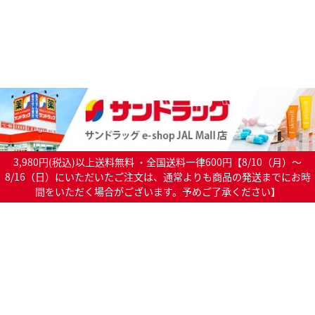
3,980円(税込)以上送料無料 ・全国送料一律600円【8/10（月）～
8/16（日）にいただいたご注文は、通常よりも商品の発送までにお時
間をいただく場合がございます。予めご了承ください】