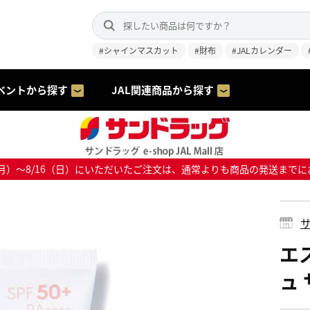
#シャインマスカット
#財布
#JALカレンダー
ベントから探す
JAL関連商品から探す
8/10（月）～8/16（日）にいただいたご注文は、通常よりも商品の発送
サ
エ
ュ 