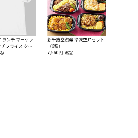
ド ランチ マーケッ
新千歳空港発 冷凍空弁セット
ッチフライス クル
（6種）
注半袖Ｔシャツ
7,560円
込）
（税込）