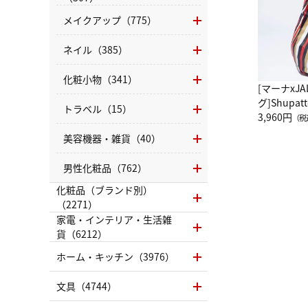
メイクアップ（775）
ネイル（385）
化粧小物（341）
[マーナxJ
グ]Shup
トラベル（15）
グ Drop 
3,960円
（税
（LC）ス
美容機器・雑貨（40）
男性化粧品（762）
化粧品（ブランド別）
（2271）
家電・インテリア・生活雑
貨（6212）
ホーム・キッチン（3976）
文具（4744）