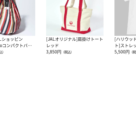
ALショッピン
[JALオリジナル]肩掛けトート
[ハリウッ
attoコンパクトバッ
レッド
ト]ストレ
JAL客室乗務員
3,850円
ーネック別
5,500円
込）
（税込）
（税
カーフ柄