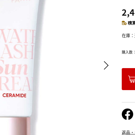
2,
積算
在庫
購入数
返品・