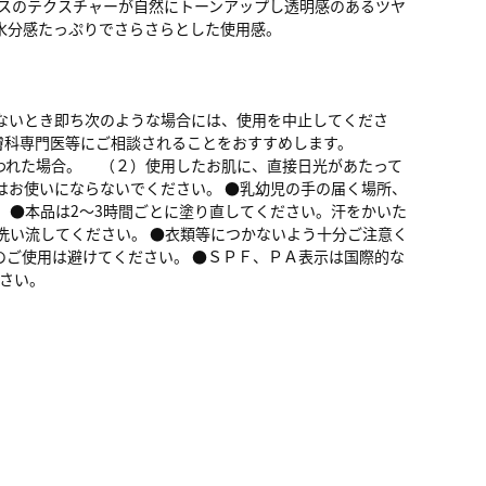
ースのテクスチャーが自然にトーンアップし透明感のあるツヤ
水分感たっぷりでさらさらとした使用感。
ないとき即ち次のような場合には、使用を中止してくださ
皮膚科専門医等にご相談されることをおすすめします。
われた場合。 （２）使用したお肌に、直接日光があたって
はお使いにならないでください。 ●乳幼児の手の届く場所、
 ●本品は2～3時間ごとに塗り直してください。汗をかいた
洗い流してください。 ●衣類等につかないよう十分ご注意く
ご使用は避けてください。 ●ＳＰＦ、ＰＡ表示は国際的な
さい。