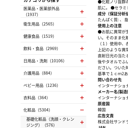
●化粧ノリ抜群
肌に。 ●セラ
医薬品・医薬部外品
成分（保証分析
（1937）
たんぱく質: 、 脂質
衛生用品（2565）
使用上の注意
●お肌に異常が
健康食品（1519）
い。そのまま化
（１）使用中、
飲料・食品（2969）
上記のような異
直射日光の当た
日用品・洗剤（10106）
後やタオルでふ
ださい。ついた
介護用品（884）
基準で１ｃｍ2
問い合わせ先
ベビー用品（1236）
インターナショナル
メーカー名(製造
衣料品（364）
インターナショ
原産国
韓国
化粧品（5304）
広告文責
基礎化粧品（洗顔・クレン
株式会社サンドラッグ
ジング）（576）
JAN