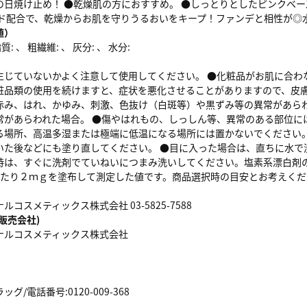
の日焼け止め！ ●乾燥肌の方におすすめ。 ●しっとりとしたピンクベ
ミド配合で、乾燥からお肌を守りうるおいをキープ！ファンデと相性が◎
値）
: 、 粗繊維: 、 灰分: 、 水分:
生じていないかよく注意して使用してください。 ●化粧品がお肌に合わ
粧品類の使用を続けますと、症状を悪化させることがありますので、
赤み、はれ、かゆみ、刺激、色抜け（白斑等）や黒ずみ等の異常があら
常があらわれた場合。 ●傷やはれもの、しっしん等、異常のある部位に
る場所、高温多湿または極端に低温になる場所には置かないでください。
いた後などにも塗り直してください。 ●目に入った場合は、直ちに水で
時は、すぐに洗剤でていねいにつまみ洗いしてください。塩素系漂白剤の
あたり２ｍｇを塗布して測定した値です。商品選択時の目安とお考えくだ
コスメティックス株式会社 03-5825-7588
販売会社)
ナルコスメティックス株式会社
/電話番号:0120-009-368