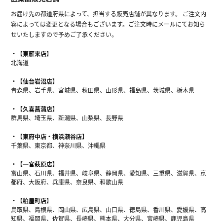
お届け先の都道府県によって、担当する販売店舗が異なります。 ご注文内
容によっては変更となる場合もございます。ご注文時にメールにてお知ら
せいたしますので予めご了承ください。
【東雁来店】
北海道
【仙台岩沼店】
青森県、岩手県、宮城県、秋田県、山形県、福島県、茨城県、栃木県
【久喜菖蒲店】
群馬県、埼玉県、新潟県、山梨県、長野県
【東府中店・横浜瀬谷店】
千葉県、東京都、神奈川県、沖縄県
【一宮萩原店】
富山県、石川県、福井県、岐阜県、静岡県、愛知県、三重県、滋賀県、京
都府、大阪府、兵庫県、奈良県、和歌山県
【粕屋町店】
鳥取県、島根県、岡山県、広島県、山口県、徳島県、香川県、愛媛県、高
知県、福岡県、佐賀県、長崎県、熊本県、大分県、宮崎県、鹿児島県