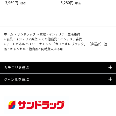
Drop JAL客室乗務員（LC）ス
3,960円
ト（レッドワイン）
5,280円
（税込）
（税込）
カーフ柄
ホーム
>
サンドラッグ
>
家電・インテリア・生活雑貨
>
寝具・インテリア雑貨
>
その他寝具・インテリア雑貨
>
アートパネル ヘイリー ナイトン 「カフェオレ ブラック」 【直送品】 返
品・キャンセル・他商品と同時購入は不可
カテゴリを選ぶ
ジャンルを選ぶ