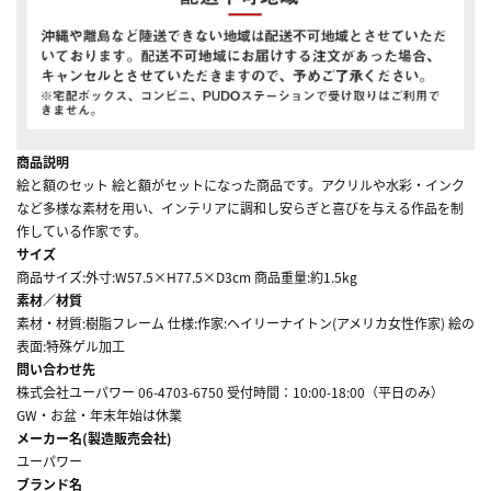
商品説明
絵と額のセット 絵と額がセットになった商品です。アクリルや水彩・インク
など多様な素材を用い、インテリアに調和し安らぎと喜びを与える作品を制
作している作家です。
サイズ
商品サイズ:外寸:W57.5×H77.5×D3cm 商品重量:約1.5kg
素材／材質
素材・材質:樹脂フレーム 仕様:作家:ヘイリーナイトン(アメリカ女性作家) 絵の
表面:特殊ゲル加工
問い合わせ先
株式会社ユーパワー 06-4703-6750 受付時間：10:00-18:00（平日のみ）
GW・お盆・年末年始は休業
メーカー名(製造販売会社)
ユーパワー
ブランド名