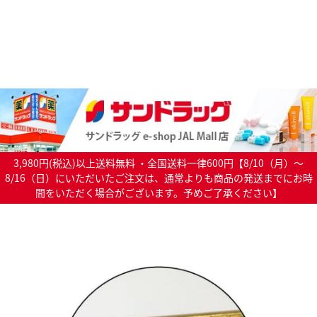
3,980円(税込)以上送料無料 ・全国送料一律600円【8/10（月）～
8/16（日）にいただいたご注文は、通常よりも商品の発送までにお時
間をいただく場合がございます。予めご了承ください】