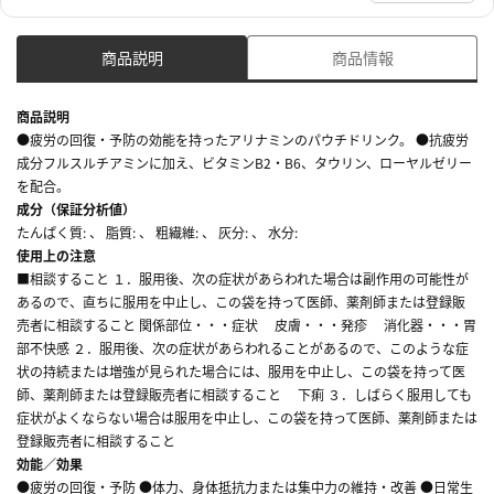
商品説明
商品情報
商品説明
●疲労の回復・予防の効能を持ったアリナミンのパウチドリンク。 ●抗疲労
成分フルスルチアミンに加え、ビタミンB2・B6、タウリン、ローヤルゼリー
を配合。
成分（保証分析値）
たんぱく質: 、 脂質: 、 粗繊維: 、 灰分: 、 水分:
使用上の注意
■相談すること １．服用後、次の症状があらわれた場合は副作用の可能性が
あるので、直ちに服用を中止し、この袋を持って医師、薬剤師または登録販
売者に相談すること 関係部位・・・症状 皮膚・・・発疹 消化器・・・胃
部不快感 ２．服用後、次の症状があらわれることがあるので、このような症
状の持続または増強が見られた場合には、服用を中止し、この袋を持って医
師、薬剤師または登録販売者に相談すること 下痢 ３．しばらく服用しても
症状がよくならない場合は服用を中止し、この袋を持って医師、薬剤師または
登録販売者に相談すること
効能／効果
●疲労の回復・予防 ●体力、身体抵抗力または集中力の維持・改善 ●日常生