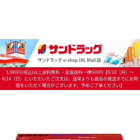
3,980円(税込)以上送料無料 ・全国送料一律600円【8/10（月）～
8/16（日）にいただいたご注文は、通常よりも商品の発送までにお時
間をいただく場合がございます。予めご了承ください】