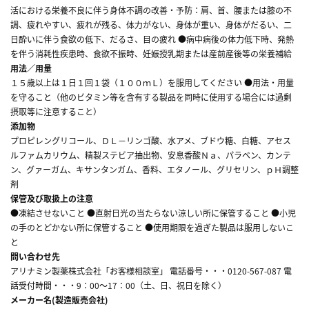
活における栄養不良に伴う身体不調の改善・予防：肩、首、腰または膝の不
調、疲れやすい、疲れが残る、体力がない、身体が重い、身体がだるい、二
日酔いに伴う食欲の低下、だるさ、目の疲れ ●病中病後の体力低下時、発熱
を伴う消耗性疾患時、食欲不振時、妊娠授乳期または産前産後等の栄養補給
用法／用量
１５歳以上は１日１回１袋（１００ｍＬ）を服用してください ●用法・用量
を守ること（他のビタミン等を含有する製品を同時に使用する場合には過剰
摂取等に注意すること）
添加物
プロピレングリコール、ＤＬ－リンゴ酸、水アメ、ブドウ糖、白糖、アセス
ルファムカリウム、精製ステビア抽出物、安息香酸Ｎａ、パラベン、カンテ
ン、グァーガム、キサンタンガム、香料、エタノール、グリセリン、ｐＨ調整
剤
保管及び取扱上の注意
●凍結させないこと ●直射日光の当たらない涼しい所に保管すること ●小児
の手のとどかない所に保管すること ●使用期限を過ぎた製品は服用しないこ
と
問い合わせ先
アリナミン製薬株式会社「お客様相談室」 電話番号・・・0120-567-087 電
話受付時間・・・9：00～17：00（土、日、祝日を除く）
メーカー名(製造販売会社)