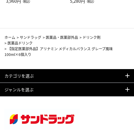
Drop JAL客室乗務員（LC）ス
3,960円
ト（レッドワイン）
5,280円
（税込）
（税込）
カーフ柄
ホーム
>
サンドラッグ
>
医薬品・医薬部外品
>
ドリンク剤
>
医薬品ドリンク
>
【指定医薬部外品】アリナミン メディカルバランス グレープ風味
100ml×6個入り
カテゴリを選ぶ
ジャンルを選ぶ