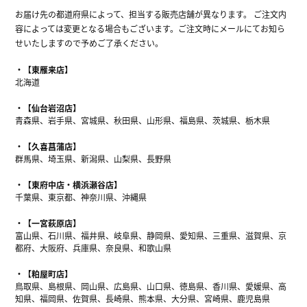
お届け先の都道府県によって、担当する販売店舗が異なります。 ご注文内
容によっては変更となる場合もございます。ご注文時にメールにてお知ら
せいたしますので予めご了承ください。
【東雁来店】
北海道
【仙台岩沼店】
青森県、岩手県、宮城県、秋田県、山形県、福島県、茨城県、栃木県
【久喜菖蒲店】
群馬県、埼玉県、新潟県、山梨県、長野県
【東府中店・横浜瀬谷店】
千葉県、東京都、神奈川県、沖縄県
【一宮萩原店】
富山県、石川県、福井県、岐阜県、静岡県、愛知県、三重県、滋賀県、京
都府、大阪府、兵庫県、奈良県、和歌山県
【粕屋町店】
鳥取県、島根県、岡山県、広島県、山口県、徳島県、香川県、愛媛県、高
知県、福岡県、佐賀県、長崎県、熊本県、大分県、宮崎県、鹿児島県