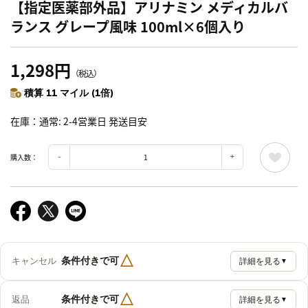
【指定医薬部外品】アリナミン メディカルバ
ランス グレープ風味 100ml×6個入り
1,298円
（税込）
積算 11 マイル (1倍)
在庫
通常: 2-4営業日 発送目安
購入数：
△
条件付きで可
キャンセル
詳細を見る
▼
△
条件付きで可
返品
詳細を見る
▼