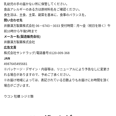
乳幼児の手の届かない所に保管してください。
食品アレルギーのある方は原材料名をご確認ください。
食生活は、主食、主菜、副菜を基本に、食事のバランスを。
問い合わせ先
井藤漢方製薬株式会社 06－6743－3033 受付時間：月～金（祝日を除く）午
前10時から午後5時まで
メーカー名(製造販売会社)
井藤漢方製薬株式会社
広告文責
株式会社サンドラッグ/電話番号:0120-009-368
JAN
4987645495681
※パッケージ・デザイン・内容等は、リニューアルにより予告なしに変更さ
れる場合がありますので、予めご了承ください。
※お届け地域によっては、表記されている日数よりもお届けにお時間を頂く
場合がございます。
ウコン 牡蠣 シジミ類