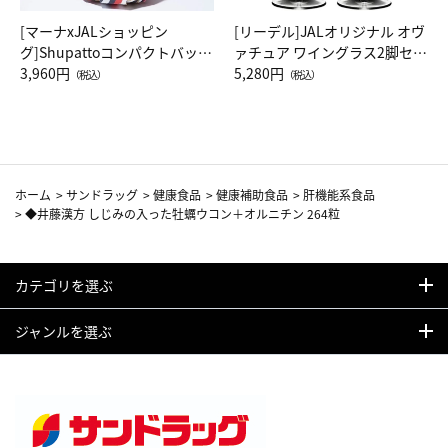
[マーナxJALショッピン
[リーデル]JALオリジナル オヴ
グ]Shupattoコンパクトバッグ
ァチュア ワイングラス2脚セッ
Drop JAL客室乗務員（LC）ス
3,960円
ト（レッドワイン）
5,280円
（税込）
（税込）
カーフ柄
ホーム
>
サンドラッグ
>
健康食品
>
健康補助食品
>
肝機能系食品
>
◆井藤漢方 しじみの入った牡蠣ウコン＋オルニチン 264粒
カテゴリを選ぶ
ジャンルを選ぶ