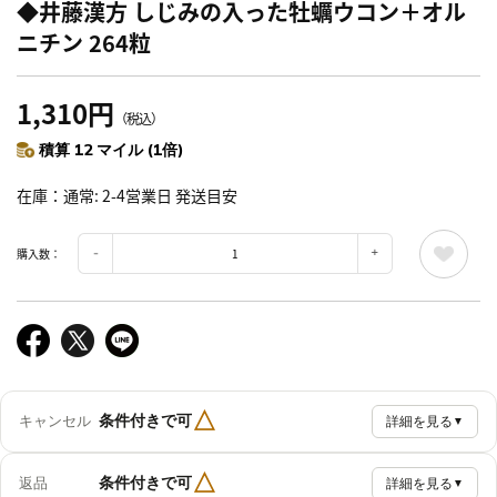
◆井藤漢方 しじみの入った牡蠣ウコン＋オル
ニチン 264粒
1,310円
（税込）
積算 12 マイル (1倍)
在庫
通常: 2-4営業日 発送目安
購入数：
△
条件付きで可
キャンセル
詳細を見る
▼
△
条件付きで可
返品
詳細を見る
▼