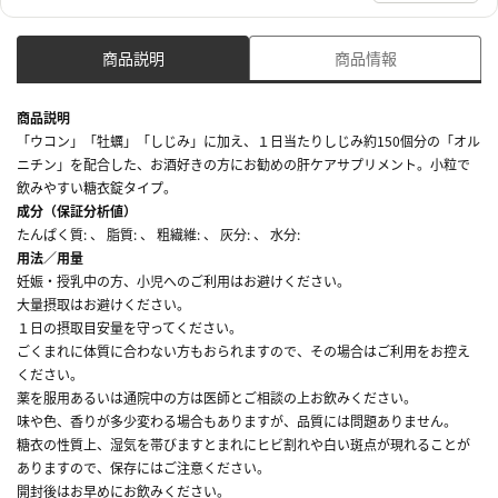
商品説明
商品情報
商品説明
「ウコン」「牡蠣」「しじみ」に加え、１日当たりしじみ約150個分の「オル
ニチン」を配合した、お酒好きの方にお勧めの肝ケアサプリメント。小粒で
飲みやすい糖衣錠タイプ。
成分（保証分析値）
たんぱく質: 、 脂質: 、 粗繊維: 、 灰分: 、 水分:
用法／用量
妊娠・授乳中の方、小児へのご利用はお避けください。
大量摂取はお避けください。
１日の摂取目安量を守ってください。
ごくまれに体質に合わない方もおられますので、その場合はご利用をお控え
ください。
薬を服用あるいは通院中の方は医師とご相談の上お飲みください。
味や色、香りが多少変わる場合もありますが、品質には問題ありません。
糖衣の性質上、湿気を帯びますとまれにヒビ割れや白い斑点が現れることが
ありますので、保存にはご注意ください。
開封後はお早めにお飲みください。