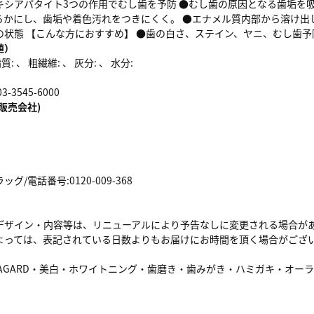
キシアパタイト3つの作用でむし歯を予防 ●むし歯の原因となる歯垢を
らかにし、歯垢や着色汚れをつきにくく。 ●エナメル質内部から溶け出し
の状態 【こんな方におすすめ】 ●歯の白さ、ステイン、ヤニ、むし歯
値）
: 、 粗繊維: 、 灰分: 、 水分:
3545-6000
販売会社)
/電話番号:0120-009-368
デザイン・内容等は、リニューアルにより予告なしに変更される場合が
よっては、表記されている日数よりもお届けにお時間を頂く場合がござ
PAGARD・美白・ホワイトニング・歯磨き・歯みがき・ハミガキ・オー