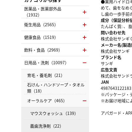
●薬用ハイドロ
めて、歯をなめ
医薬品・医薬部外品
し歯の一歩手前
（1932）
成分（保証分析
衛生用品（2565）
たんぱく質: 、 脂質
問い合わせ先
健康食品（1519）
株式会社サンギ 03-
メーカー名(製造
飲料・食品（2969）
株式会社サンギ
ブランド名
日用品・洗剤（10097）
サンギ
広告文責
育毛・養毛剤（21）
株式会社サンドラッグ
JAN
石けん・ハンドソープ・タオル
4987643122183
類（18）
※パッケージ・
オーラルケア（465）
※お届け地域に
アパガード・A
マウスウォッシュ（139）
義歯洗浄剤（22）