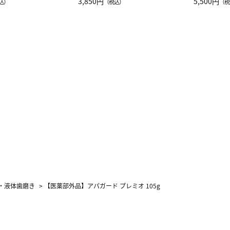
JAL客室乗務員
3,850円
ーネック別
5,500円
込）
（税込）
（税
カーフ柄
・液体歯磨き
>
【医薬部外品】アパガード プレミオ 105g