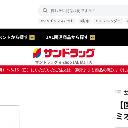
#シャインマスカット
#財布
#JALカレンダー
ベントから探す
JAL関連商品から探す
8/10（月）～8/16（日）にいただいたご注文は、通常よりも商品の発送
サ
【
ミオ