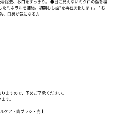
吸着除去、お口をすっきり。 ●目に見えないミクロの傷を埋
たミネラルを補給。初期むし歯*を再石灰化します。 * む
予防、口臭が気になる方
ありますので、予めご了承ください。
います。
ラルケア・歯ブラシ・売上