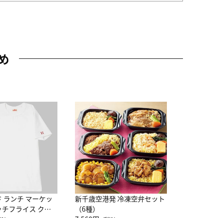
め
JAL特製
レー 200
10,800円
（
ド ランチ マーケッ
新千歳空港発 冷凍空弁セット
ッチフライス クル
（6種）