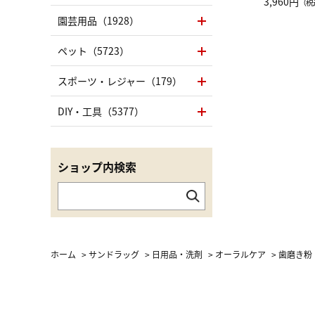
グ Drop 
3,960円
（税
（LC）ス
園芸用品（1928）
ペット（5723）
スポーツ・レジャー（179）
DIY・工具（5377）
ショップ内検索
ホーム
>
サンドラッグ
>
日用品・洗剤
>
オーラルケア
>
歯磨き粉