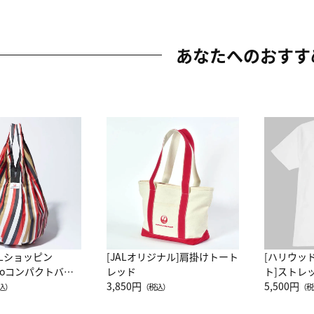
あなたへのおすす
ALショッピン
[JALオリジナル]肩掛けトート
[ハリウッ
attoコンパクトバッ
レッド
ト]ストレ
JAL客室乗務員
3,850円
ーネック別
5,500円
込）
（税込）
（税
カーフ柄