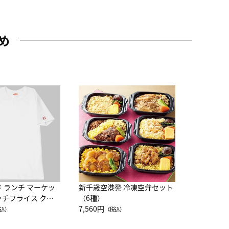
め
JAL特製
レー 200
10,800円
（
ド ランチ マーケッ
新千歳空港発 冷凍空弁セット
ッチフライス クル
（6種）
注半袖Ｔシャツ
7,560円
込）
（税込）