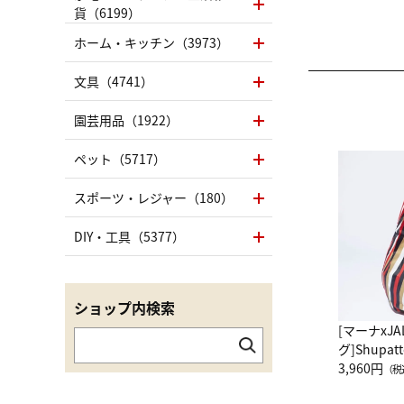
貨（6199）
ホーム・キッチン（3973）
文具（4741）
園芸用品（1922）
ペット（5717）
スポーツ・レジャー（180）
DIY・工具（5377）
ショップ内検索
[マーナxJ
グ]Shup
グ Drop 
3,960円
（税
（LC）ス