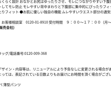
らくらく設計 おなかとお尻はゆったりさせ、モレにつながりやすい下腹
トしてモレ防止 モレやすい背中まわりと下腹部に集中的にぴったりフィ
たりフィット ●お肌に優しい独自の機能 ムレやすいウエスト部分の通
お客様相談室 0120-01-8910 受付時間 ９：００～１７：００（
販売会社)
/電話番号:0120-009-368
デザイン・内容等は、リニューアルにより予告なしに変更される場合が
よっては、表記されている日数よりもお届けにお時間を頂く場合がござ
バ 薄型パンツ