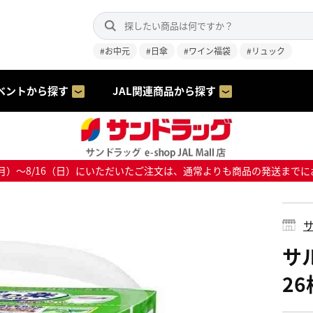
#お中元
#日傘
#ワイン福袋
#リュック
ベントから探す
JAL関連商品から探す
8/10（月）～8/16（日）にいただいたご注文は、通常よりも商品の発送
サ
サ
26