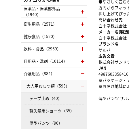
●やさしく包む
方向からフィッ
医薬品・医薬部外品
押し上げてぴっ
（1940）
問い合わせ先
衛生用品（2571）
白十字株式会社 
メーカー名(製造
健康食品（1520）
白十字株式会社
ブランド名
飲料・食品（2969）
サルバ
広告文責
日用品・洗剤（10114）
株式会社サンドラッグ
JAN
介護用品（884）
4987603358416
※パッケージ・
大人用おむつ類（593）
※お届け地域に
テープ止め（40）
薄型パンツ サル
軽失禁用ショーツ（35）
厚型パンツ（90）