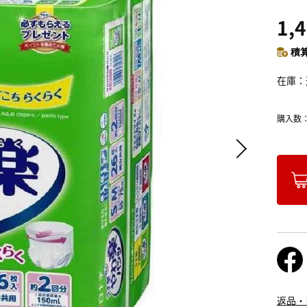
1,
積算
在庫
購入数
返品・