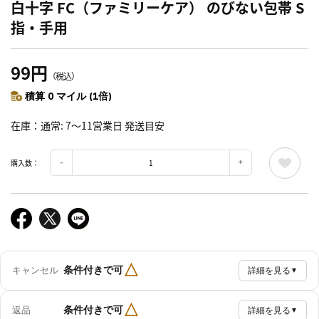
白十字 FC（ファミリーケア） のびない包帯 S
指・手用
99円
（税込）
積算 0 マイル (1倍)
在庫
通常: 7～11営業日 発送目安
購入数：
△
条件付きで可
キャンセル
詳細を見る
▼
△
条件付きで可
返品
詳細を見る
▼