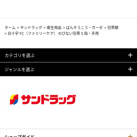
ホーム
>
サンドラッグ
>
衛生用品
>
ばんそうこう・ガーゼ
>
包帯類
>
白十字 FC（ファミリーケア） のびない包帯 S 指・手用
カテゴリを選ぶ
ジャンルを選ぶ
ショップガイド