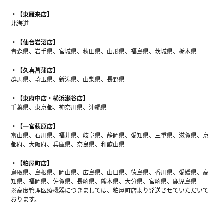
【東雁来店】
北海道
【仙台岩沼店】
青森県、岩手県、宮城県、秋田県、山形県、福島県、茨城県、栃木県
【久喜菖蒲店】
群馬県、埼玉県、新潟県、山梨県、長野県
【東府中店・横浜瀬谷店】
千葉県、東京都、神奈川県、沖縄県
【一宮萩原店】
富山県、石川県、福井県、岐阜県、静岡県、愛知県、三重県、滋賀県、京
都府、大阪府、兵庫県、奈良県、和歌山県
【粕屋町店】
鳥取県、島根県、岡山県、広島県、山口県、徳島県、香川県、愛媛県、高
知県、福岡県、佐賀県、長崎県、熊本県、大分県、宮崎県、鹿児島県
※高度管理医療機器につきましては、粕屋町店より発送させていただいて
おります。