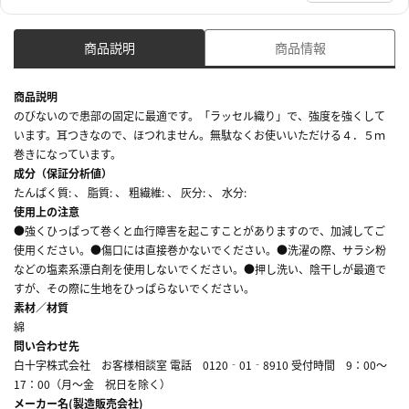
商品説明
商品情報
商品説明
のびないので患部の固定に最適です。「ラッセル織り」で、強度を強くして
います。耳つきなので、ほつれません。無駄なくお使いいただける４．５ｍ
巻きになっています。
成分（保証分析値）
たんぱく質: 、 脂質: 、 粗繊維: 、 灰分: 、 水分:
使用上の注意
●強くひっぱって巻くと血行障害を起こすことがありますので、加減してご
使用ください。●傷口には直接巻かないでください。●洗濯の際、サラシ粉
などの塩素系漂白剤を使用しないでください。●押し洗い、陰干しが最適で
すが、その際に生地をひっぱらないでください。
素材／材質
綿
問い合わせ先
白十字株式会社 お客様相談室 電話 0120‐01‐8910 受付時間 9：00～
17：00（月～金 祝日を除く）
メーカー名(製造販売会社)