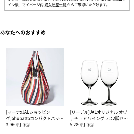
イン後、マイページ内
購入履歴一覧
からご確認いただけます。
あなたへのおすすめ
[マーナxJALショッピン
[リーデル]JALオリジナル オヴ
グ]Shupattoコンパクトバッグ
ァチュア ワイングラス2脚セッ
Drop JAL客室乗務員（LC）ス
3,960円
ト（レッドワイン）
5,280円
（税込）
（税込）
カーフ柄