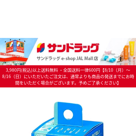
3,980円(税込)以上送料無料 ・全国送料一律600円【8/10（月）～
8/16（日）にいただいたご注文は、通常よりも商品の発送までにお時
間をいただく場合がございます。予めご了承ください】