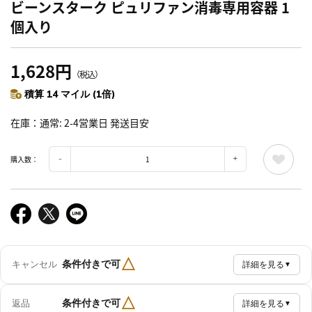
ビーンスターク ピュリファン消毒専用容器 1
個入り
1,628円
（税込）
積算 14 マイル (1倍)
在庫
通常: 2-4営業日 発送目安
購入数：
△
条件付きで可
キャンセル
詳細を見る
▼
△
条件付きで可
返品
詳細を見る
▼