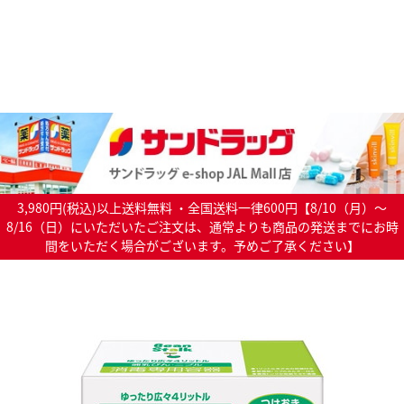
3,980円(税込)以上送料無料 ・全国送料一律600円【8/10（月）～
8/16（日）にいただいたご注文は、通常よりも商品の発送までにお時
間をいただく場合がございます。予めご了承ください】