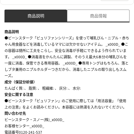
商品説明
商品情報
商品説明
●ビーンスターク「ピュリファンシリーズ」を使って哺乳びん・ニプル・赤ち
ゃん用食器などを消毒しているママには欠かせないアイテム。 _x000D_ ●こ
の容器は随所に工夫をこらし、安全な消毒が手軽にできるよう作られていま
す。 _x000D_ ●消毒液をかんたんに調製、そのうえ最大6本分の哺乳びんを
一度に消毒、保管できる専用容器。 _x000D_ ●専用トングはもちろん、落と
しブタ兼用のニプルホルダーつきだから、消毒したニプルの取り出しもスム
ーズ。
成分（保証分析値）
たんぱく質: 、 脂質: 、 粗繊維: 、 灰分: 、 水分:
安全に関する注意
●ビーンスターク「ピュリファン」のご使用に際しては「用法容量」「使用
上の注意」をよくお読みください。本容器には熱湯を入れないでください。
問い合わせ先
ビーンスターク・スノー(株)_x000D_
お客様センター_x000D_
電話番号0120-241-537