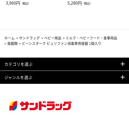
Drop JAL客室乗務員（LC）ス
3,960円
ト（レッドワイン）
5,280円
（税込）
（税込）
カーフ柄
ホーム
>
サンドラッグ
>
ベビー用品
>
ミルク・ベビーフード・食事用品
>
食器類
>
ビーンスターク ピュリファン消毒専用容器 1個入り
カテゴリを選ぶ
ジャンルを選ぶ