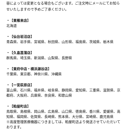
容によっては変更となる場合もございます。ご注文時にメールにてお知ら
せいたしますので予めご了承ください。
【東雁来店】
北海道
【仙台岩沼店】
青森県、岩手県、宮城県、秋田県、山形県、福島県、茨城県、栃木県
【久喜菖蒲店】
群馬県、埼玉県、新潟県、山梨県、長野県
【東府中店・横浜瀬谷店】
千葉県、東京都、神奈川県、沖縄県
【一宮萩原店】
富山県、石川県、福井県、岐阜県、静岡県、愛知県、三重県、滋賀県、京
都府、大阪府、兵庫県、奈良県、和歌山県
【粕屋町店】
鳥取県、島根県、岡山県、広島県、山口県、徳島県、香川県、愛媛県、高
知県、福岡県、佐賀県、長崎県、熊本県、大分県、宮崎県、鹿児島県
※高度管理医療機器につきましては、粕屋町店より発送させていただいて
おります。