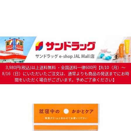
3,980円(税込)以上送料無料 ・全国送料一律600円【8/10（月）～
8/16（日）にいただいたご注文は、通常よりも商品の発送までにお時
間をいただく場合がございます。予めご了承ください】