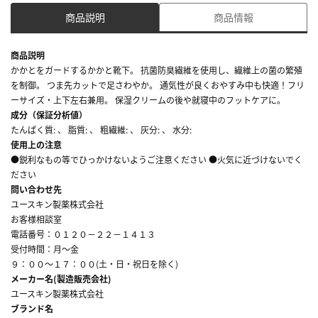
商品説明
商品情報
商品説明
かかとをガードするかかと靴下。 抗菌防臭繊維を使用し、繊維上の菌の繁殖
を制御。 つま先カットで足さわやか。 通気性が良くおやすみ中も快適！フリ
ーサイズ・上下左右兼用。 保湿クリームの後や就寝中のフットケアに。
成分（保証分析値）
たんぱく質: 、 脂質: 、 粗繊維: 、 灰分: 、 水分:
使用上の注意
●鋭利なもの等でひっかけないようご注意ください ●火気に近づけないでく
ださい
問い合わせ先
ユースキン製薬株式会社
お客様相談室
電話番号：０１２０－２２－１４１３
受付時間：月～金
９：００～１７：００(土・日・祝日を除く)
メーカー名(製造販売会社)
ユースキン製薬株式会社
ブランド名