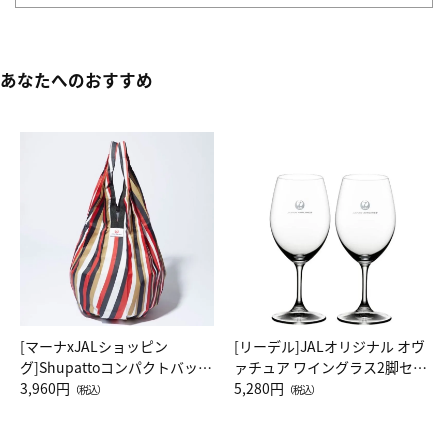
あなたへのおすすめ
[マーナxJALショッピン
[リーデル]JALオリジナル オヴ
グ]Shupattoコンパクトバッグ
ァチュア ワイングラス2脚セッ
Drop JAL客室乗務員（LC）ス
3,960円
ト（レッドワイン）
5,280円
（税込）
（税込）
カーフ柄