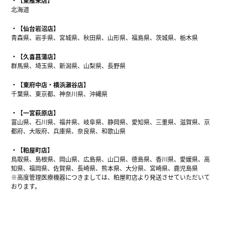
【東雁来店】
北海道
【仙台岩沼店】
青森県、岩手県、宮城県、秋田県、山形県、福島県、茨城県、栃木県
【久喜菖蒲店】
群馬県、埼玉県、新潟県、山梨県、長野県
【東府中店・横浜瀬谷店】
千葉県、東京都、神奈川県、沖縄県
【一宮萩原店】
富山県、石川県、福井県、岐阜県、静岡県、愛知県、三重県、滋賀県、京
都府、大阪府、兵庫県、奈良県、和歌山県
【粕屋町店】
鳥取県、島根県、岡山県、広島県、山口県、徳島県、香川県、愛媛県、高
知県、福岡県、佐賀県、長崎県、熊本県、大分県、宮崎県、鹿児島県
※高度管理医療機器につきましては、粕屋町店より発送させていただいて
おります。