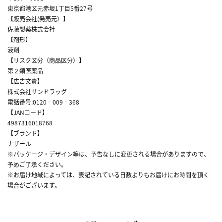
東京都港区元赤坂1丁目5番27号
【販売会社(発売元）】
佐藤製薬株式会社
【剤形】
液剤
【リスク区分（商品区分）】
第２類医薬品
【広告文責】
株式会社サンドラッグ
電話番号:0120‐009‐368
【JANコード】
4987316018768
【ブランド】
ナザール
※パッケージ・デザイン等は、予告なしに変更される場合がありますので、
予めご了承ください。
※お届け地域によっては、表記されている日数よりもお届けにお時間を頂く
場合がございます。