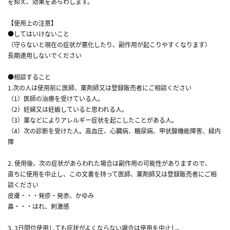
を抑え、効果をあらわします。
【使用上の注意】
●してはいけないこと
（守らないと現在の症状が悪化したり、副作用が起こりやすくなります）
長期連用しないでください
●相談すること
1.次の人は使用前に医師、薬剤師又は登録販売者にご相談ください
（1）医師の治療を受けている人。
（2）妊婦又は妊娠していると思われる人。
（3）薬などによりアレルギー症状を起こしたことがある人。
（4）次の診断を受けた人。高血圧、心臓病、糖尿病、甲状腺機能障害、緑内
障
2. 使用後、次の症状があらわれた場合は副作用の可能性がありますので、
直ちに使用を中止し、この文書を持って医師、薬剤師又は登録販売者にご相
談ください
皮膚・・・発疹・発赤、かゆみ
鼻・・・はれ、刺激感
3. 3日間位使用しても症状がよくならない場合は使用を中止し、