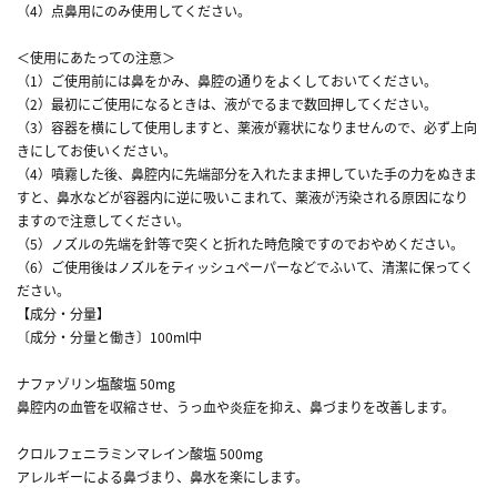
（4）点鼻用にのみ使用してください。
＜使用にあたっての注意＞
（1）ご使用前には鼻をかみ、鼻腔の通りをよくしておいてください。
（2）最初にご使用になるときは、液がでるまで数回押してください。
（3）容器を横にして使用しますと、薬液が霧状になりませんので、必ず上向
きにしてお使いください。
（4）噴霧した後、鼻腔内に先端部分を入れたまま押していた手の力をぬきま
すと、鼻水などが容器内に逆に吸いこまれて、薬液が汚染される原因になり
ますので注意してください。
（5）ノズルの先端を針等で突くと折れた時危険ですのでおやめください。
（6）ご使用後はノズルをティッシュペーパーなどでふいて、清潔に保ってく
ださい。
【成分・分量】
〔成分・分量と働き〕100ml中
ナファゾリン塩酸塩 50mg
鼻腔内の血管を収縮させ、うっ血や炎症を抑え、鼻づまりを改善します。
クロルフェニラミンマレイン酸塩 500mg
アレルギーによる鼻づまり、鼻水を楽にします。