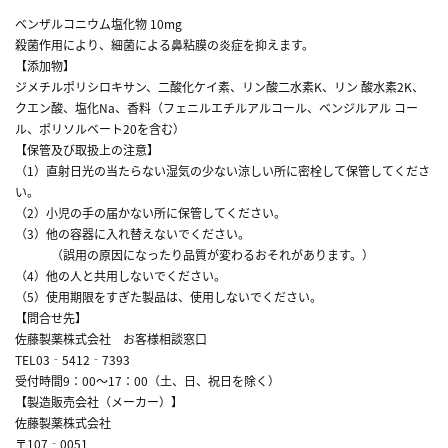
ベンザルコニウム塩化物 10mg
殺菌作用により、細菌による鼻粘膜の炎症を抑えます。
【添加物】
ジメチルポリシロキサン、二酸化ケイ素、リン酸二水素K、リン 酸水素2K、
クエン酸、塩化Na、香料（フェニルエチルアルコール、ベンジルアル コー
ル、ポリソルベート20を含む）
【保管及び取扱上の注意】
（1）直射日光の当たらない湿気の少ない涼しい所に密栓して保管してくださ
い。
（2）小児の手の届かない所に保管してください。
（3）他の容器に入れ替えないでください。
（誤用の原因になったり品質が変わるおそれがあります。）
（4）他の人と共用しないでください。
（5）使用期限をすぎた製品は、使用しないでください。
【問合せ先】
佐藤製薬株式会社 お客様相談窓口
TEL03‐5412‐7393
受付時間9：00～17：00（土、日、祝日を除く）
【製造販売会社（メーカー）】
佐藤製薬株式会社
〒107‐0051