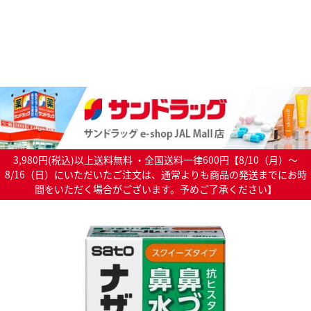
3,980円(税込)以上送料無料 ・全国送料一律600円【8/10（月）～
8/16（日）にいただいたご注文は、通常よりも商品の発送までにお時
間をいただく場合がございます。予めご了承ください】