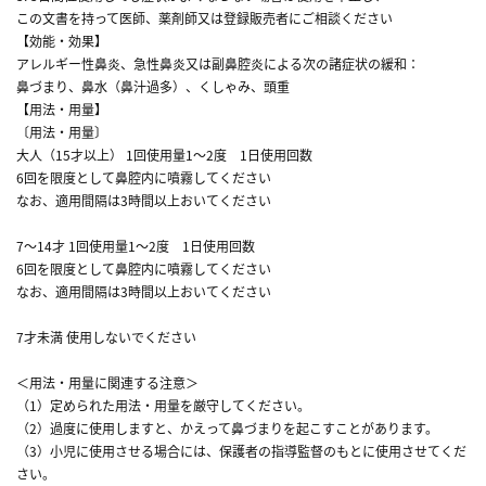
この文書を持って医師、薬剤師又は登録販売者にご相談ください
【効能・効果】
アレルギー性鼻炎、急性鼻炎又は副鼻腔炎による次の諸症状の緩和：
鼻づまり、鼻水（鼻汁過多）、くしゃみ、頭重
【用法・用量】
〔用法・用量〕
大人（15才以上） 1回使用量1～2度 1日使用回数
6回を限度として鼻腔内に噴霧してください
なお、適用間隔は3時間以上おいてください
7～14才 1回使用量1～2度 1日使用回数
6回を限度として鼻腔内に噴霧してください
なお、適用間隔は3時間以上おいてください
7才未満 使用しないでください
＜用法・用量に関連する注意＞
（1）定められた用法・用量を厳守してください。
（2）過度に使用しますと、かえって鼻づまりを起こすことがあります。
（3）小児に使用させる場合には、保護者の指導監督のもとに使用させてくだ
さい。