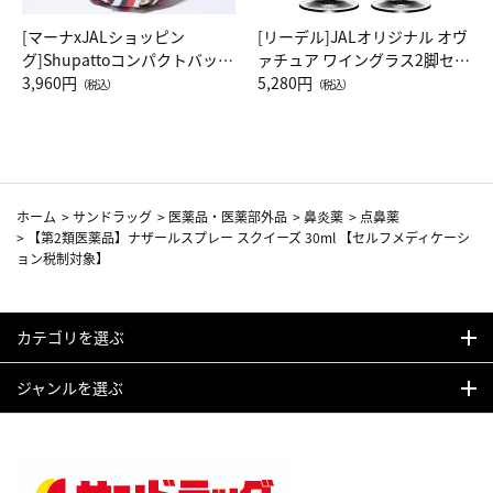
[マーナxJALショッピン
[リーデル]JALオリジナル オヴ
グ]Shupattoコンパクトバッグ
ァチュア ワイングラス2脚セッ
Drop JAL客室乗務員（LC）ス
3,960円
ト（レッドワイン）
5,280円
（税込）
（税込）
カーフ柄
ホーム
>
サンドラッグ
>
医薬品・医薬部外品
>
鼻炎薬
>
点鼻薬
>
【第2類医薬品】ナザールスプレー スクイーズ 30ml 【セルフメディケーシ
ョン税制対象】
カテゴリを選ぶ
ジャンルを選ぶ