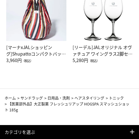
[マーナxJALショッピン
[リーデル]JALオリジナル オヴ
グ]Shupattoコンパクトバッグ
ァチュア ワイングラス2脚セッ
Drop JAL客室乗務員（LC）ス
3,960円
ト（レッドワイン）
5,280円
（税込）
（税込）
カーフ柄
ホーム
>
サンドラッグ
>
日用品・洗剤
>
ヘアスタイリング
>
トニック
>
【医薬部外品】大正製薬 フレッシュリアップ HOGSPA スマッシュショッ
ト 185g
カテゴリを選ぶ