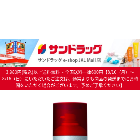
3,980円(税込)以上送料無料 ・全国送料一律600円【8/10（月）～
8/16（日）にいただいたご注文は、通常よりも商品の発送までにお時
間をいただく場合がございます。予めご了承ください】