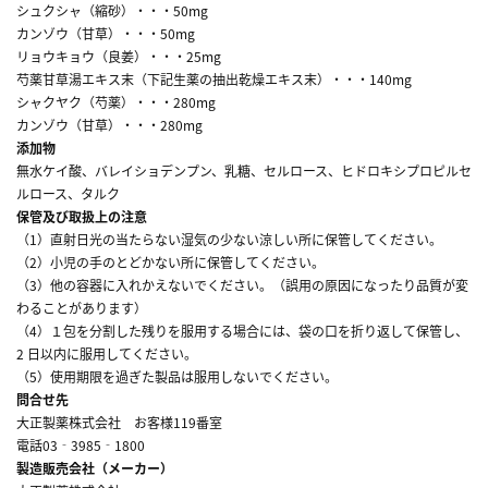
シュクシャ（縮砂）・・・50mg
カンゾウ（甘草）・・・50mg
リョウキョウ（良姜）・・・25mg
芍薬甘草湯エキス末（下記生薬の抽出乾燥エキス末）・・・140mg
シャクヤク（芍薬）・・・280mg
カンゾウ（甘草）・・・280mg
添加物
無水ケイ酸、バレイショデンプン、乳糖、セルロース、ヒドロキシプロピルセ
ルロース、タルク
保管及び取扱上の注意
（1）直射日光の当たらない湿気の少ない涼しい所に保管してください。
（2）小児の手のとどかない所に保管してください。
（3）他の容器に入れかえないでください。（誤用の原因になったり品質が変
わることがあります）
（4）１包を分割した残りを服用する場合には、袋の口を折り返して保管し、
2 日以内に服用してください。
（5）使用期限を過ぎた製品は服用しないでください。
問合せ先
大正製薬株式会社 お客様119番室
電話03‐3985‐1800
製造販売会社（メーカー）