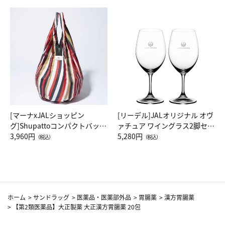
[マーナxJALショッピン
[リーデル]JALオリジナル オヴ
グ]Shupattoコンパクトバッグ
ァチュア ワイングラス2脚セッ
Drop JAL客室乗務員（LC）ス
3,960円
ト（レッドワイン）
5,280円
（税込）
（税込）
カーフ柄
ホーム
>
サンドラッグ
>
医薬品・医薬部外品
>
胃腸薬
>
漢方胃腸薬
>
【第2類医薬品】大正製薬 大正漢方胃腸薬 20包