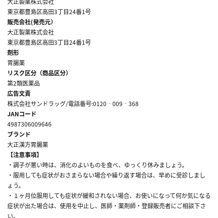
大正製薬株式会社
東京都豊島区高田3丁目24番1号
販売会社(発売元）
大正製薬株式会社
東京都豊島区高田3丁目24番1号
剤形
胃腸薬
リスク区分（商品区分）
第2類医薬品
広告文責
株式会社サンドラッグ/電話番号:0120‐009‐368
JANコード
4987306009646
ブランド
大正漢方胃腸薬
【注意事項】
・調子が悪い時は、消化のよいものを食べ、ゆっくり休みましょう。
・服用しても症状がおさまらない場合や繰り返す場合は、早めに受診しまし
ょう。
・１ヶ月位服用しても症状が緩和されない場合、お使いになって何か気になる
症状が出た場合は、使用を中止し、医師・薬剤師・登録販売者にご相談下さ
い。