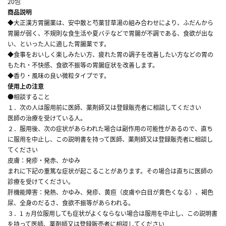
20包
商品説明
◆大正漢方胃腸薬は、安中散と芍薬甘草湯の組み合わせにより、ふだんから
胃腸が弱く、不規則な食生活や夏バテなどで胃腸が不調である、食欲が出な
い、といった人に適した胃腸薬です。
◆食事をおいしく楽しみたい方、疲れた胃の調子を改善したい方などの胃の
もたれ・不快感、食欲不振等の胃腸症状を改善します。
◆香り・風味の良い微粒タイプです。
使用上の注意
●相談すること
１．次の人は服用前に医師、薬剤師又は登録販売者に相談してください
医師の治療を受けている人。
２．服用後、次の症状があらわれた場合は副作用の可能性があるので、直ち
に服用を中止し、この説明書を持って医師、薬剤師又は登録販売者に相談し
てください
皮膚：発疹・発赤、かゆみ
まれに下記の重篤な症状が起こることがあります。その場合は直ちに医師の
診療を受けてください。
肝機能障害：発熱、かゆみ、発疹、黄疸（皮膚や白目が黄色くなる）、褐色
尿、全身のだるさ、食欲不振等があらわれる。
３．1 ヵ月位服用しても症状がよくならない場合は服用を中止し、この説明書
を持って医師、薬剤師又は登録販売者に相談してください