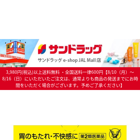
3,980円(税込)以上送料無料 ・全国送料一律600円【8/10（月）～
8/16（日）にいただいたご注文は、通常よりも商品の発送までにお時
間をいただく場合がございます。予めご了承ください】