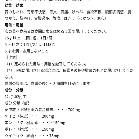
効能・効果
胃のもたれ、胃部不快感、胃炎、胃痛、げっぷ、食欲不振、腹部膨満感、胸
つかえ、胸やけ、胃酸過多、腹痛、はきけ（むかつき、悪心）
用法・用量
次の量を食前又は食間に水又はぬるま湯で服用してください。
15才以上：1回1 包、1日3回
5 ～14才：1回1/2 包、1日3回
5 才未満：服用しないこと
［注意］
（1）定められた用法・用量を厳守してください。
（2）小児に服用させる場合には、保護者の指導監督のもとに服用させてくだ
さい。
食間の服用は、食事の後2 ～ 3 時間を目安にします
成分・分量
1包(1.02g)中
成分 分量 内訳
安中散（下記生薬の混合粉末）・・・700mg
ケイヒ（桂皮）・・・200mg
エンゴサク（延胡索）・・・150mg
ボレイ（牡蠣）・・・150mg
ウイキョウ（茴香）・・・75mg