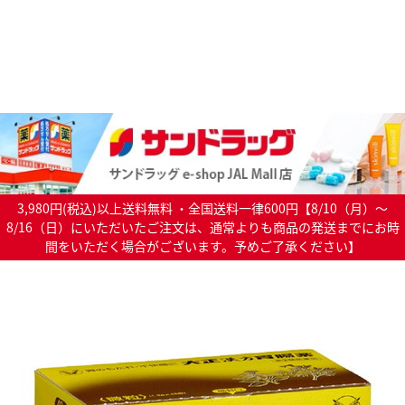
3,980円(税込)以上送料無料 ・全国送料一律600円【8/10（月）～
8/16（日）にいただいたご注文は、通常よりも商品の発送までにお時
間をいただく場合がございます。予めご了承ください】