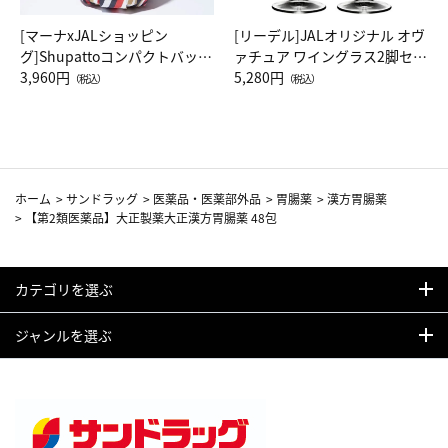
[マーナxJALショッピン
[リーデル]JALオリジナル オヴ
グ]Shupattoコンパクトバッグ
ァチュア ワイングラス2脚セッ
Drop JAL客室乗務員（LC）ス
3,960円
ト（レッドワイン）
5,280円
（税込）
（税込）
カーフ柄
ホーム
>
サンドラッグ
>
医薬品・医薬部外品
>
胃腸薬
>
漢方胃腸薬
>
【第2類医薬品】大正製薬大正漢方胃腸薬 48包
カテゴリを選ぶ
ジャンルを選ぶ