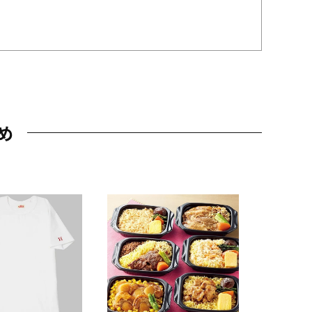
め
JAL特製
レー 200
10,800円
（