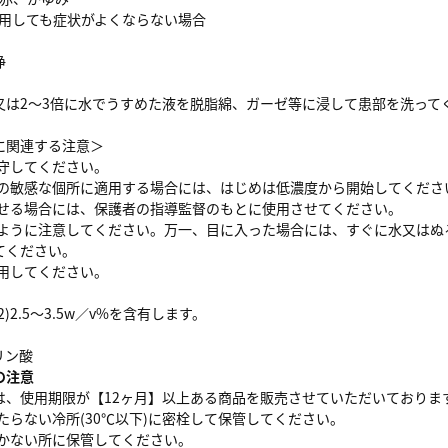
使用しても症状がよくならない場合
浄
又は2～3倍に水でうすめた液を脱脂綿、ガーゼ等に浸して患部を洗って
に関連する注意＞
厳守してください。
皮ふの敏感な個所に適用する場合には、はじめは低濃度から開始してくださ
用させる場合には、保護者の指導監督のもとに使用させてください。
ないように注意してください。万一、目に入った場合には、すぐに水又は
てください。
使用してください。
2)2.5～3.5w／v%を含有します。
リン酸
の注意
は、使用期限が【12ヶ月】以上ある商品を販売させていただいておりま
当たらない冷所(30℃以下)に密栓して保管してください。
届かない所に保管してください。