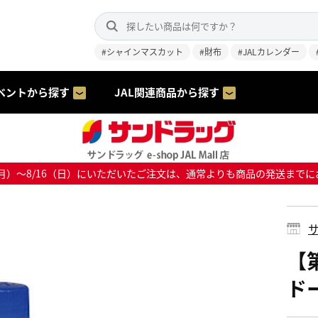
#シャインマスカット
#財布
#JALカレンダー
ベントから探す
JAL関連商品から探す
8/10（月）～8/16（日）にいただいたご注文は、通常よりも商品の発送
サ
【
ドー