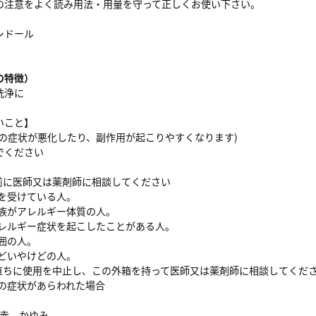
の注意をよく読み用法・用量を守って正しくお使い下さい。
シドール
の特徴）
洗浄に
いこと】
在の症状が悪化したり、副作用が起こりやすくなります)
でください
】
用前に医師又は薬剤師に相談してください
療を受けている人。
家族がアレルギー体質の人。
アレルギー症状を起こしたことがある人。
囲の人。
ひどいやけどの人。
、直ちに使用を中止し、この外箱を持って医師又は薬剤師に相談してくだ
次の症状があらわれた場合
発赤、かゆみ