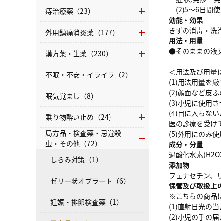
(2)5～6日間
痔治療薬（23）
効能・効果
きずの消毒・洗
外用鎮痛消炎薬（177）
用法・用量
●そのままの液
漢方薬・生薬（230）
＜用法及び用量
不眠・不安・イライラ（2）
(1)用法用量を
(2)顔面など
眠気覚まし（8）
(3)小児に使
(4)目に入ら
乗り物酔い止め（24）
医の診療を受け
局方品・検査薬・忌避殺
(5)外用にのみ
虫・その他（72）
成分・分量
過酸化水素(H2O
しらみ対策（1）
添加物
フェナセチン、
ゼリー状オブラート（6）
保管及び取扱上
※こちらの商品
妊娠・排卵検査薬（1）
(1)直射日光の
(2)小児の手の