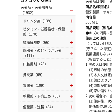
医薬品は使用上
商品名(製品名）
医薬品・医薬部外品
健栄製薬 オキ
（1932）
内容量
ドリンク剤（139）
500ＭＬ
商品説明（製品
ビタミン・滋養強壮・保健
●キズの消毒・
薬（170）
使用上の注意
鎮痛解熱剤（66）
【してはいけな
(守らないと現
風邪薬・のど・うがい薬
長期連用しない
（177）
【相談すること
口腔用剤（28）
1.次の人は使
(1)医師の治
鼻炎薬（69）
(2)本人又は
(3)薬により
胃腸薬（109）
(4)患部が広範
(5)深い傷や
2.次の場合は
整腸薬・下痢止め（55）
(1)使用後、
関係部位:皮 ふ
便秘薬・浣腸（84）
症 状:発疹・