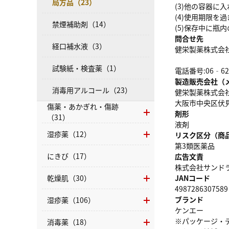
局方品（23）
(3)他の容器に
(4)使用期限を
禁煙補助剤（14）
(5)保存中に
問合せ先
経口補水液（3）
健栄製薬株式会
試験紙・検査薬（1）
電話番号:06‐62
製造販売会社（
消毒用アルコール（23）
健栄製薬株式会
大阪市中央区伏見
傷薬・あかぎれ・傷跡
剤形
（31）
液剤
湿疹薬（12）
リスク区分（商
第3類医薬品
にきび（17）
広告文責
株式会社サンドラッ
乾燥肌（30）
JANコード
4987286307589
ブランド
湿疹薬（106）
ケンエー
※パッケージ・
消毒薬（18）