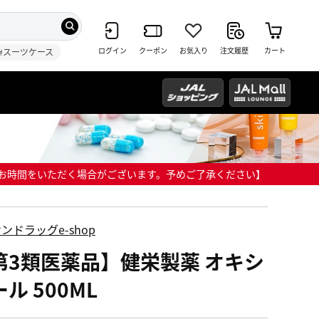
ログイン
クーポン
お気入り
注文履歴
カート
#スーツケース
までにお時間をいただく場合がございます。予めご了承ください】
ンドラッグe-shop
第3類医薬品】健栄製薬 オキシ
ル 500ML