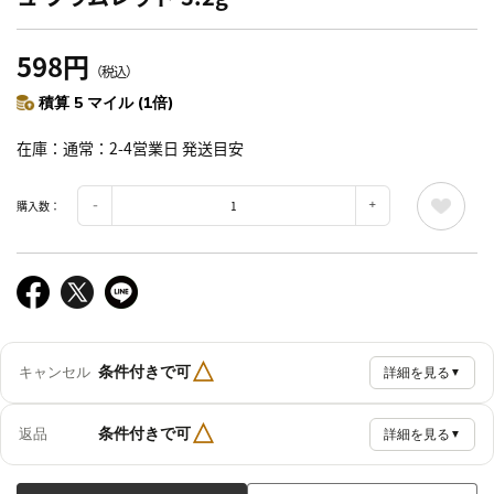
598円
（税込）
積算 5 マイル (1倍)
在庫
通常：2-4営業日 発送目安
購入数：
△
条件付きで可
キャンセル
詳細を見る
▼
△
条件付きで可
返品
詳細を見る
▼