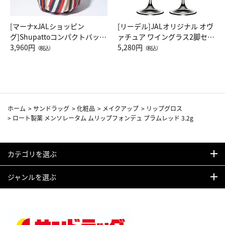
[マーナxJALショッピン
[リーデル]JALオリジナル オヴ
グ]Shupattoコンパクトバッグ
ァチュア ワイングラス2脚セッ
Drop JAL客室乗務員（LC）ス
3,960円
ト（レッドワイン）
5,280円
（税込）
（税込）
カーフ柄
ホーム
>
サンドラッグ
>
化粧品
>
メイクアップ
>
リップグロス
>
ロート製薬 メンソレータム ムリップフォンデュ プラムレッド 3.2g
カテゴリを選ぶ
ジャンルを選ぶ