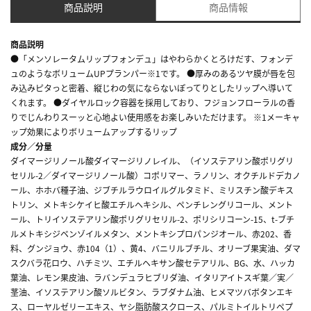
商品説明
商品情報
商品説明
●「メンソレータムリップフォンデュ」はやわらかくとろけだす、フォンデ
ュのようなボリュームUPプランパー※1です。 ●厚みのあるツヤ膜が唇を包
み込みピタっと密着、縦じわの気にならないぽってりとしたリップへ導いて
くれます。 ●ダイヤルロック容器を採用しており、フジョンフローラルの香
りでじんわりスーッと心地よい使用感をお楽しみいただけます。 ※1メーキャ
ップ効果によりボリュームアップするリップ
成分／分量
ダイマージリノール酸ダイマージリノレイル、（イソステアリン酸ポリグリ
セリル-2／ダイマージリノール酸）コポリマー、ラノリン、オクチルドデカノ
ール、ホホバ種子油、ジブチルラウロイルグルタミド、ミリスチン酸デキス
トリン、メトキシケイヒ酸エチルヘキシル、ペンチレングリコール、メント
ール、トリイソステアリン酸ポリグリセリル-2、ポリシリコーン-15、t-ブチ
ルメトキシジベンゾイルメタン、メントキシプロパンジオール、赤202、香
料、グンジョウ、赤104（1）、黄4、バニリルブチル、オリーブ果実油、ダマ
スクバラ花ロウ、ハチミツ、エチルヘキサン酸セテアリル、BG、水、ハッカ
葉油、レモン果皮油、ラバンデュラヒブリダ油、イタリアイトスギ葉／実／
茎油、イソステアリン酸ソルビタン、ラブダナム油、ヒメマツバボタンエキ
ス、ローヤルゼリーエキス、ヤシ脂肪酸スクロース、パルミトイルトリペプ