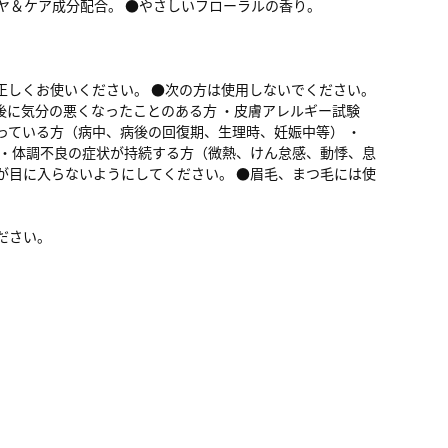
ヤ＆ケア成分配合。 ●やさしいフローラルの香り。
正しくお使いください。 ●次の方は使用しないでください。
後に気分の悪くなったことのある方 ・皮膚アレルギー試験
っている方（病中、病後の回復期、生理時、妊娠中等） ・
 ・体調不良の症状が持続する方（微熱、けん怠感、動悸、息
が目に入らないようにしてください。 ●眉毛、まつ毛には使
ださい。