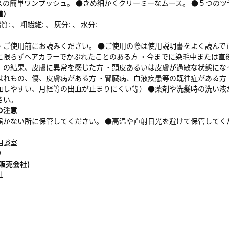
スの簡単ワンプッシュ。 ●きめ細かくクリーミーなムース。 ●５つのツ
値）
: 、 粗繊維: 、 灰分: 、 水分:
・ご使用前にお読みください。 ●ご使用の際は使用説明書をよく読んで
に限らずヘアカラーでかぶれたことのある方 ・今までに染毛中または直
）の結果、皮膚に異常を感じた方 ・頭皮あるいは皮膚が過敏な状態にな
はれもの、傷、皮膚病がある方 ・腎臓病、血液疾患等の既往症がある方
血しやすい、月経等の出血が止まりにくい等） ●薬剤や洗髪時の洗い液
さい。
の注意
届かない所に保管してください。 ●高温や直射日光を避けて保管してく
相談室
9
販売会社)
社