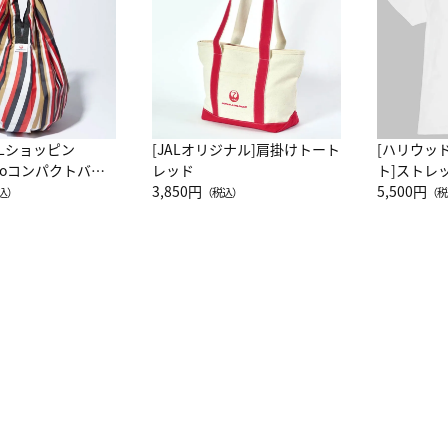
ALショッピン
[JALオリジナル]肩掛けトート
[ハリウッ
attoコンパクトバッ
レッド
ト]ストレ
JAL客室乗務員
3,850円
ーネック別
5,500円
込）
（税込）
（税
カーフ柄