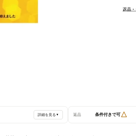
返品・
△
条件付きで可
返品
詳細を見る
▼