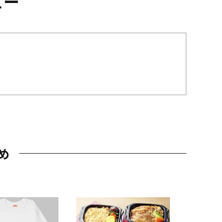
ュー
め
JAL特製
レー 200