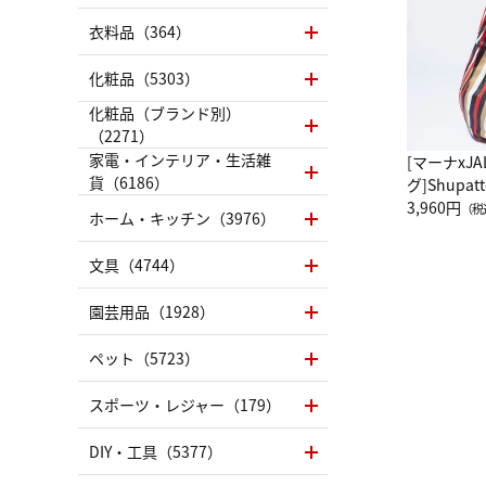
衣料品（364）
化粧品（5303）
化粧品（ブランド別）
（2271）
家電・インテリア・生活雑
[マーナxJ
貨（6186）
グ]Shup
グ Drop 
3,960円
（税
ホーム・キッチン（3976）
（LC）ス
文具（4744）
園芸用品（1928）
ペット（5723）
スポーツ・レジャー（179）
DIY・工具（5377）