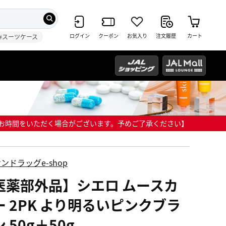
ログイン
クーポン
お気入り
注文履歴
カート
#スーツケース
までにお時間をいただく場合がございます。予めご了承ください】
ンドラッグe-shop
医薬部外品】シエロ ムースカ
ー 2PK より明るいピンクブラ
 50g＋50g