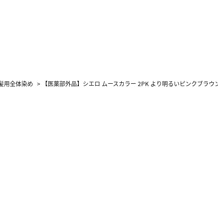
髪用全体染め
>
【医薬部外品】シエロ ムースカラー 2PK より明るいピンクブラウン 