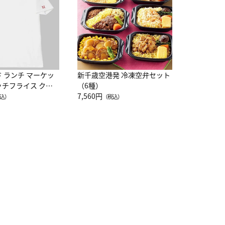
10,800円
（
ド ランチ マーケッ
新千歳空港発 冷凍空弁セット
ッチフライス クル
（6種）
注半袖Ｔシャツ
7,560円
込）
（税込）