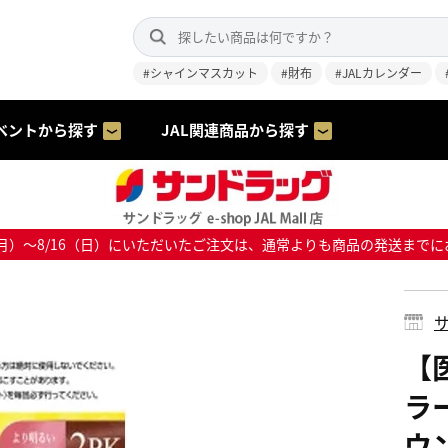
#シャインマスカット
#財布
#JALカレンダー
ベントから探す
JAL関連商品から探す
8/10（月）～8/16（日）にいただいたご注文は、通常よりも商品の発送
サ
【
ラ
ウン