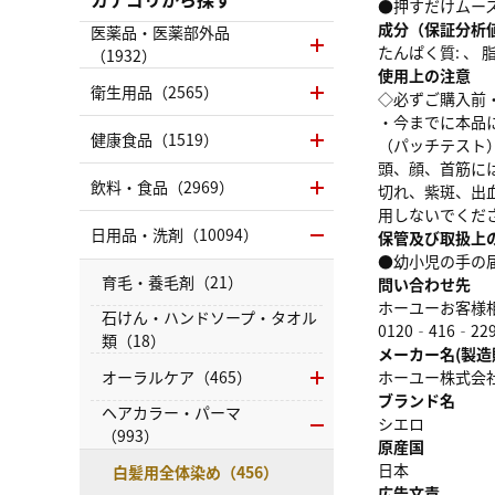
●押すだけムー
成分（保証分析
医薬品・医薬部外品
たんぱく質: 、 脂質
（1932）
使用上の注意
衛生用品（2565）
◇必ずご購入前
・今までに本品
健康食品（1519）
（パッチテスト
頭、顔、首筋に
飲料・食品（2969）
切れ、紫斑、出
用しないでくだ
日用品・洗剤（10094）
保管及び取扱上
●幼小児の手の
育毛・養毛剤（21）
問い合わせ先
ホーユーお客様
石けん・ハンドソープ・タオル
0120‐416‐22
類（18）
メーカー名(製造
オーラルケア（465）
ホーユー株式会
ブランド名
ヘアカラー・パーマ
シエロ
（993）
原産国
日本
白髪用全体染め（456）
広告文責