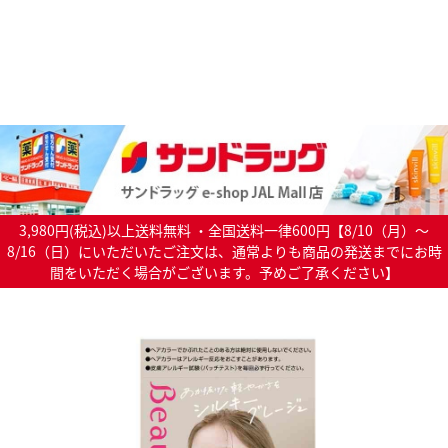
3,980円(税込)以上送料無料 ・全国送料一律600円【8/10（月）～
8/16（日）にいただいたご注文は、通常よりも商品の発送までにお時
間をいただく場合がございます。予めご了承ください】