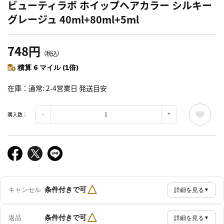
ビューティラボ ホイップヘアカラー シルキー
グレージュ 40ml+80ml+5ml
748円
（税込）
積算 6 マイル (1倍)
在庫
通常: 2-4営業日 発送目安
購入数：
△
条件付きで可
キャンセル
詳細を見る
▼
△
条件付きで可
返品
詳細を見る
▼