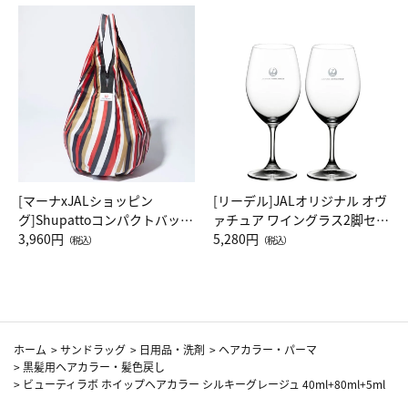
[マーナxJALショッピン
[リーデル]JALオリジナル オヴ
グ]Shupattoコンパクトバッグ
ァチュア ワイングラス2脚セッ
Drop JAL客室乗務員（LC）ス
3,960円
ト（レッドワイン）
5,280円
（税込）
（税込）
カーフ柄
ホーム
>
サンドラッグ
>
日用品・洗剤
>
ヘアカラー・パーマ
>
黒髪用ヘアカラー・髪色戻し
>
ビューティラボ ホイップヘアカラー シルキーグレージュ 40ml+80ml+5ml