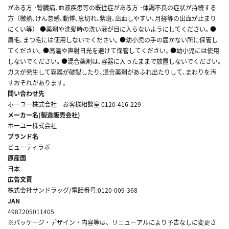
がある方 ･腎臓病､血液疾患等の既往症がある方 ･体調不良の症状が持続する
方（微熱､けん怠感､動悸､息切れ､紫斑､出血しやすい､月経等の出血が止まり
にくい等） ●薬剤や洗髪時の洗い液が目に入らないようにしてください｡ ●
眉毛､まつ毛には使用しないでください｡ ●幼小児の手の届かない所に保管し
てください｡ ●高温や直射日光を避けて保管してください｡ ●幼小児には使用
しないでください｡ ●混合薬剤は､容器に入ったままで放置しないでください｡
ガスが発生して容器が破裂したり､混合薬剤があふれ出たりして､まわりを汚
すおそれがあります｡
問い合わせ先
ホーユー株式会社 お客様相談室 0120-416-229
メーカー名(製造販売会社)
ホーユー株式会社
ブランド名
ビューティラボ
原産国
日本
広告文責
株式会社サンドラッグ/電話番号:0120-009-368
JAN
4987205011405
※パッケージ・デザイン・内容等は、リニューアルにより予告なしに変更さ