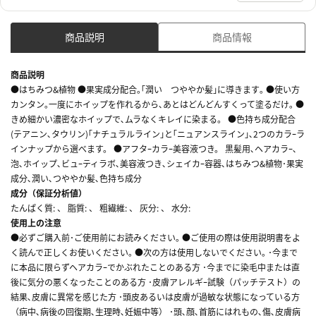
商品説明
商品情報
商品説明
●はちみつ&植物 ●果実成分配合｡｢潤い つややか髪｣に導きます｡ ●使い方
カンタン｡一度にホイップを作れるから､あとはどんどんすくって塗るだけ｡ ●
きめ細かい濃密なホイップで､ムラなくキレイに染まる。 ●色持ち成分配合
(テアニン､タウリン)｢ナチュラルライン｣と｢ニュアンスライン｣､2つのカラｰラ
インナップから選べます。 ●アフタｰカラｰ美容液つき。 黒髪用､ヘアカラｰ､
泡､ホイップ､ビュｰティラボ､美容液つき､シェイカｰ容器､はちみつ&植物･果実
成分､潤い､つややか髪､色持ち成分
成分（保証分析値）
たんぱく質: 、 脂質: 、 粗繊維: 、 灰分: 、 水分:
使用上の注意
●必ずご購入前･ご使用前にお読みください｡ ●ご使用の際は使用説明書をよ
く読んで正しくお使いください｡ ●次の方は使用しないでください｡ ･今まで
に本品に限らずヘアカラｰでかぶれたことのある方 ･今までに染毛中または直
後に気分の悪くなったことのある方 ･皮膚アレルギｰ試験（パッチテスト）の
結果､皮膚に異常を感じた方 ･頭皮あるいは皮膚が過敏な状態になっている方
（病中､病後の回復期､生理時､妊娠中等） ･頭､顔､首筋にはれもの､傷､皮膚病