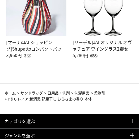
[マーナxJALショッピン
[リーデル]JALオリジナル オヴ
グ]Shupattoコンパクトバッグ
ァチュア ワイングラス2脚セッ
Drop JAL客室乗務員（LC）ス
3,960円
ト（レッドワイン）
5,280円
（税込）
（税込）
カーフ柄
ホーム
>
サンドラッグ
>
日用品・洗剤
>
洗濯用品
>
柔軟剤
>
P＆G レノア 超消臭 部屋干し おひさまの香り 本体
カテゴリを選ぶ
ジャンルを選ぶ