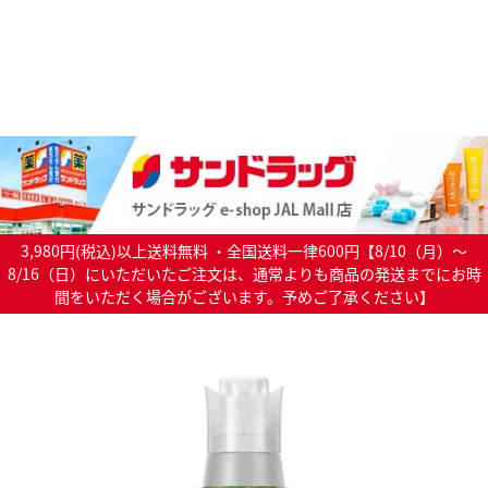
3,980円(税込)以上送料無料 ・全国送料一律600円【8/10（月）～
8/16（日）にいただいたご注文は、通常よりも商品の発送までにお時
間をいただく場合がございます。予めご了承ください】