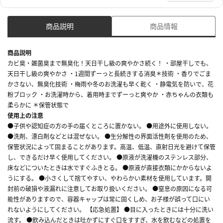
商品説明
商品情報
商品説明
カビ臭・雑菌臭まで無臭化！天日干し級の爽やかさ続く！ ・部屋干しでも、
天日干し級の爽やかさ ・1週間ずーっと長続きする消臭＊技術 ・香りでごま
かさない、無臭化技術 ・梅雨や冬のお洗濯も早く乾く ・静電気を防いで、花
粉ブロック ・お洗濯時から、着用時までずーっと爽やか ・赤ちゃんの衣類も
柔らかに ＊保管状態で
使用上の注意
●子供や認知症の方の手の届くところに置かない。 ●用途外に使用しない。
●洗剤、漂白剤などとは混ぜない。 ●生分解性の界面活性剤を使用のため、
保管状況によって固まることがあります。高温、低温、直射日光を避けて保管
し、できるだけ早く使用してください。 ●原液が洗濯機のステンレス部分、
床などについたときは水ですぐふきとる。 ●原液が直接衣類にかからないよ
うにする。 ●小さくして捨てやすい、やわらかい素材を使用しています。開
封前の破損や液漏れに注意してお取り扱いください。 ●窒息の原因になる可
能性がありますので、容器キャップは常に固くしめ、お子様が誤って口にい
れないようにしてください。 【応急処置】 ●目に入ったときには十分に洗い
流す。 ●飲み込んだときは吐かずにすぐ口をすすぎ、水を飲むなどの処置を