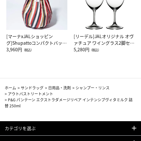
[マーナxJALショッピン
[リーデル]JALオリジナル オヴ
グ]Shupattoコンパクトバッグ
ァチュア ワイングラス2脚セッ
Drop JAL客室乗務員（LC）ス
3,960円
ト（レッドワイン）
5,280円
（税込）
（税込）
カーフ柄
ホーム
>
サンドラッグ
>
日用品・洗剤
>
シャンプー・リンス
>
アウトバストリートメント
>
P&G パンテーン エクストラダメージリペア インテンシブヴィタミルク 詰
替 250ml
カテゴリを選ぶ