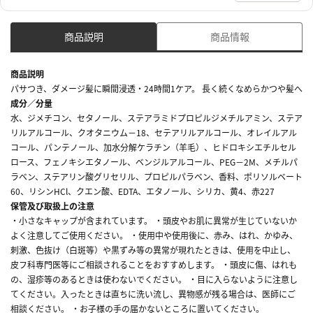
商品説明
商品情報
商品説明
パサつき、ダメージ髪に瞬間浸透・24時間1ケア。 長く続くなめらかつや髪へ
成分／分量
水、ジメチコン、セタノール、ステアラミドプロピルジメチルアミン、ステア
リルアルコール、クオタニウム－18、セテアリルアルコール、オレイルアル
コール、パンテノール、加水分解ケラチン（羊毛）、ヒドロキシエチルセル
ロース、フェノキシエタノール、ベンジルアルコール、PEG－2M、メチルパ
ラベン、ステアリン酸グリセリル、プロピルパラベン、香料、ポリソルベート
60、リシンHCl、クエン酸、EDTA、エタノール、シリカ、黄4、赤227
保管及び取扱上の注意
・小さなキャップが含まれています。 ・頭皮やお肌に異常が生じていないか
よく注意してご使用ください。 ・使用中や使用後に、赤み、はれ、かゆみ、
刺激、色抜け（白斑等）や黒ずみ等の異常が現れたときは、使用を中止し、
皮フ科専門医等にご相談されることをおすすめします。 ・頭皮に傷、はれも
の、湿疹等のあるときは使わないでください。 ・目に入らないように注意し
てください。入ったときは直ちに洗い流し、異物感が残る場合は、医師にご
相談ください。 ・お子様の手の届かないところに置いてください。