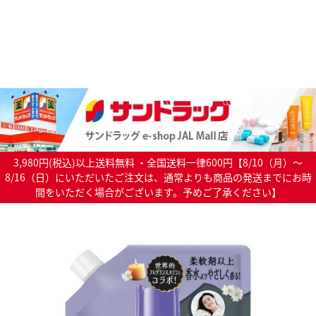
3,980円(税込)以上送料無料 ・全国送料一律600円【8/10（月）～
8/16（日）にいただいたご注文は、通常よりも商品の発送までにお時
間をいただく場合がございます。予めご了承ください】