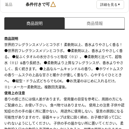
△
条件付きで可
返品
詳細を見る
▼
商品説明
商品情報
商品説明
世界的フレグランスメゾンとコラボ！ 柔軟剤以上、香水よりやさしく香る！
●世界的フレグランスメゾンとコラボ。 ●柔軟剤以上、香水よりやさしく香
る。 ●髪ふくタオルの水分さらっと吸収（※1）。 ●柔軟剤と比べて、超吸
水（※1）&香り長続き。 ●柔軟剤より上質なフレグランスが、香水よりやさ
しく、長く続きます。 ●上品なルームキャンドルの香り。 ●ホワイトムスク
の香り…ムスクの上品な甘さと暖かさが優しく重なり、心やすらぐひととき
へ。 ●縦型・ドラム式どちらでもOK。 ●お洗濯のはじめに入れるだけ。
※1…メーカー柔軟剤比。複数回洗濯後。
使用上の注意
香りの感じ方には個人差があります。 使用量の目安を参考に、周囲の方にも
ご配慮の上、お使い下さい。 食べ物ではありません。 使用上の注意 子供や認
知症の方の手の届く所に置かない。 用途外に使用しない。 窒息の原因になる
可能性がありますので、容器キャップは常に固く締め、お子様が誤って口に
いれないようにしてください。 子供の手の届かない所に置いてください。 柔