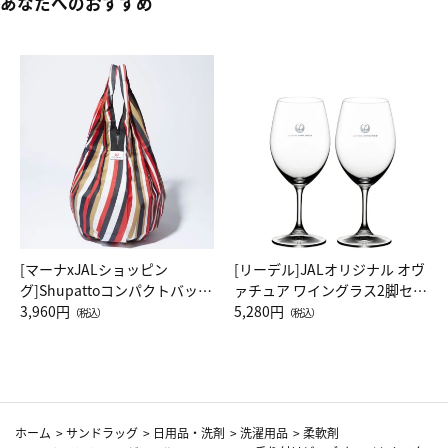
あなたへのおすすめ
[マーナxJALショッピン
[リーデル]JALオリジナル オヴ
グ]Shupattoコンパクトバッグ
ァチュア ワイングラス2脚セッ
Drop JAL客室乗務員（LC）ス
3,960円
ト（レッドワイン）
5,280円
（税込）
（税込）
カーフ柄
ホーム
>
サンドラッグ
>
日用品・洗剤
>
洗濯用品
>
柔軟剤