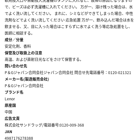
軟剤投入口や自動投入洗濯機のタンクに入れると、故障の原因となりますの
で、ビーズは必ず洗濯槽に入れてください。 万が一、溶け残った場合は、水
でよく洗い流してください。 まれに、シミなどができてしまった場合、中性
洗剤などでよく洗い流してください 応急処置 万が一、飲み込んだ場合は水を
飲ませる、又、目に入った場合はこすらずに水でよく洗う等応急処置をし、
医師に相談する。
成分／分量
安定化剤、香料
保管及び取扱上の注意
高温、および直射日光などをさけて保管する。
問い合わせ先
P＆Gジャパン合同会社ジャパン合同会社 問合せ先電話番号：0120-021321
メーカー名(製造販売会社)
P＆Gジャパン合同会社
ブランド名
Lenor
原産国
中国
広告文責
株式会社サンドラッグ/電話番号:0120-009-368
JAN
4987176278388