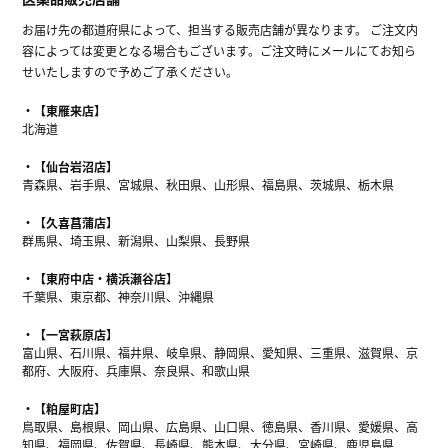
お届け先の都道府県によって、担当する販売店舗が異なります。 ご注文内
容によっては変更となる場合もございます。ご注文時にメールにてお知ら
せいたしますので予めご了承ください。
【東雁来店】
北海道
【仙台岩沼店】
青森県、岩手県、宮城県、秋田県、山形県、福島県、茨城県、栃木県
【久喜菖蒲店】
群馬県、埼玉県、新潟県、山梨県、長野県
【東府中店・横浜瀬谷店】
千葉県、東京都、神奈川県、沖縄県
【一宮萩原店】
富山県、石川県、福井県、岐阜県、静岡県、愛知県、三重県、滋賀県、京
都府、大阪府、兵庫県、奈良県、和歌山県
【粕屋町店】
鳥取県、島根県、岡山県、広島県、山口県、徳島県、香川県、愛媛県、高
知県、福岡県、佐賀県、長崎県、熊本県、大分県、宮崎県、鹿児島県