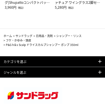
グ]Shupattoコンパクトバッグ
ァチュア ワイングラス2脚セッ
Drop JAL客室乗務員（LC）ス
3,960円
ト（レッドワイン）
5,280円
（税込）
（税込）
カーフ柄
ホーム
>
サンドラッグ
>
日用品・洗剤
>
シャンプー・リンス
>
フケ・かゆみ・頭皮
>
P&G h＆s Scalp ドライスカルプシャンプー ポンプ 350ml
カテゴリを選ぶ
ジャンルを選ぶ