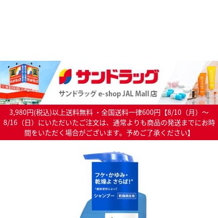
3,980円(税込)以上送料無料 ・全国送料一律600円【8/10（月）～
8/16（日）にいただいたご注文は、通常よりも商品の発送までにお時
間をいただく場合がございます。予めご了承ください】