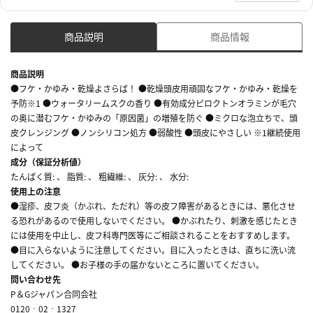
商品説明
商品情報
商品説明
●フケ・かゆみ・乾燥よさらば！ ●乾燥頭皮用頑固なフケ・かゆみ・乾燥を
予防※1 ●ウォータリームスクの香り ●有効成分ピロクトンオラミンが毛穴
の奥に潜むフケ・かゆみの「原因菌」の増殖を防ぐ ●ミクロな泡立ちで、頭
皮クレンジング ●ノンシリコン処方 ●弱酸性 ●頭皮にやさしい ※1継続使用
によって
成分（保証分析値）
たんぱく質: 、 脂質: 、 粗繊維: 、 灰分: 、 水分:
使用上の注意
●湿疹、皮フ炎（かぶれ、ただれ）等の皮フ障害があるときには、悪化させ
る恐れがあるので使用しないでください。 ●かぶれたり、刺激を感じたとき
には使用を中止し、皮フ科専門医等にご相談されることをおすすめします。
●目に入らないように注意してください。目に入ったときは、直ちに洗い流
してください。 ●お子様の手の届かないところに置いてください。
問い合わせ先
P＆Gジャパン合同会社
0120‐02‐1327