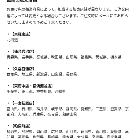
お届け先の都道府県によって、担当する販売店舗が異なります。 ご注文内
容によっては変更となる場合もございます。ご注文時にメールにてお知ら
せいたしますので予めご了承ください。
【東雁来店】
北海道
【仙台岩沼店】
青森県、岩手県、宮城県、秋田県、山形県、福島県、茨城県、栃木県
【久喜菖蒲店】
群馬県、埼玉県、新潟県、山梨県、長野県
【東府中店・横浜瀬谷店】
千葉県、東京都、神奈川県、沖縄県
【一宮萩原店】
富山県、石川県、福井県、岐阜県、静岡県、愛知県、三重県、滋賀県、京
都府、大阪府、兵庫県、奈良県、和歌山県
【粕屋町店】
鳥取県、島根県、岡山県、広島県、山口県、徳島県、香川県、愛媛県、高
知県、福岡県、佐賀県、長崎県、熊本県、大分県、宮崎県、鹿児島県