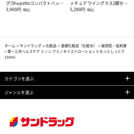
グ]Shupattoコンパクトバッグ
ァチュア ワイングラス2脚セッ
Drop JAL客室乗務員（LC）ス
3,960円
ト（レッドワイン）
5,280円
（税込）
（税込）
カーフ柄
ホーム
>
サンドラッグ
>
化粧品
>
基礎化粧品（化粧水）
>
敏感肌・低刺激
>
第一三共ヘルスケア ミノン アミノモイストローション II もっとしっとり
150ml
カテゴリを選ぶ
ジャンルを選ぶ