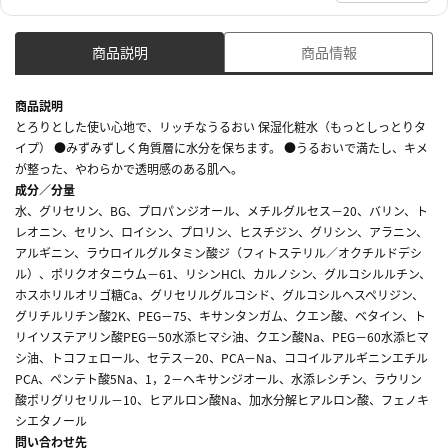
商品説明
商品情報
商品説明
とろりとした使い心地で、リッチなうるおい 保湿化粧水（もっとしっとりタ
イプ） ●みずみずしく角質層に水分を保ちます。 ●うるおいで満たし、キメ
が整った、やわらかで透明感のある肌へ。
成分／分量
水、グリセリン、BG、プロパンジオール、メチルグルセス－20、バリン、ト
レオニン、セリン、ロイシン、プロリン、ヒスチジン、グリシン、アラニン、
アルギニン、ラウロイルグルタミン酸ジ（フィトステリル／オクチルドデシ
ル）、ポリクオタニウム－61、リシンHCl、カルノシン、グルコシルルチン、
ホスホリルオリゴ糖Ca、グリセリルグルコシド、グルコシルヘスペリジン、
グリチルリチン酸2K、PEG－75、キサンタンガム、クエン酸、ベタイン、ト
リイソステアリン酸PEG－50水添ヒマシ油、クエン酸Na、PEG－60水添ヒマ
シ油、トコフェロール、セテス－20、PCA－Na、ココイルアルギニンエチル
PCA、ペンテト酸5Na、1，2－ヘキサンジオール、水添レシチン、ラウリン
酸ポリグリセリル－10、ヒアルロン酸Na、加水分解ヒアルロン酸、フェノキ
シエタノール
問い合わせ先