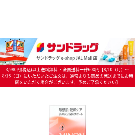
3,980円(税込)以上送料無料 ・全国送料一律600円【8/10（月）～
8/16（日）にいただいたご注文は、通常よりも商品の発送までにお時
間をいただく場合がございます。予めご了承ください】