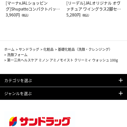
[マーナxJALショッピン
[リーデル]JALオリジナル オヴ
グ]Shupattoコンパクトバッグ
ァチュア ワイングラス2脚セッ
Drop JAL客室乗務員（LC）ス
3,960円
ト（レッドワイン）
5,280円
（税込）
（税込）
カーフ柄
ホーム
>
サンドラッグ
>
化粧品
>
基礎化粧品（洗顔・クレンジング）
>
洗顔フォーム
>
第一三共ヘルスケア ミノン アミノモイスト クリーミィ ウォッシュ 100g
カテゴリを選ぶ
ジャンルを選ぶ