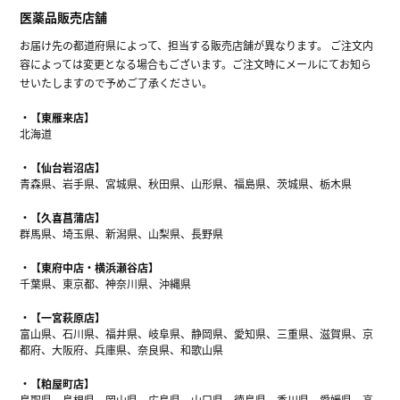
医薬品販売店舗
お届け先の都道府県によって、担当する販売店舗が異なります。 ご注文内
容によっては変更となる場合もございます。ご注文時にメールにてお知ら
せいたしますので予めご了承ください。
【東雁来店】
北海道
【仙台岩沼店】
青森県、岩手県、宮城県、秋田県、山形県、福島県、茨城県、栃木県
【久喜菖蒲店】
群馬県、埼玉県、新潟県、山梨県、長野県
【東府中店・横浜瀬谷店】
千葉県、東京都、神奈川県、沖縄県
【一宮萩原店】
富山県、石川県、福井県、岐阜県、静岡県、愛知県、三重県、滋賀県、京
都府、大阪府、兵庫県、奈良県、和歌山県
【粕屋町店】
鳥取県、島根県、岡山県、広島県、山口県、徳島県、香川県、愛媛県、高