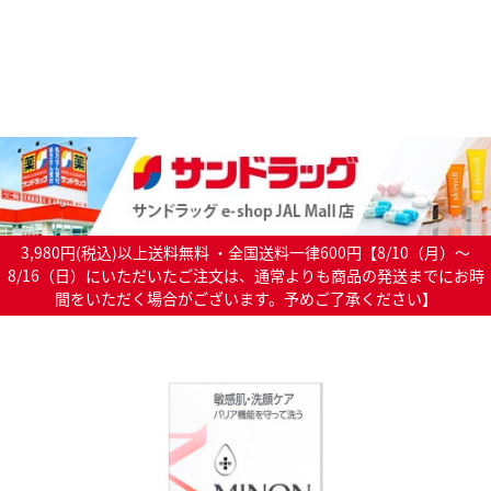
3,980円(税込)以上送料無料 ・全国送料一律600円【8/10（月）～
8/16（日）にいただいたご注文は、通常よりも商品の発送までにお時
間をいただく場合がございます。予めご了承ください】