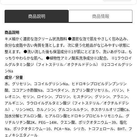
商品説明
商品情報
商品説明
キメ細かく濃密な泡クリーム状洗顔料 ●濃密な泡で肌をやさしく包み込み、
余分な皮脂や古い角質を落とします。 次に使う化粧品がなじみやすい状態に
整えます。 ●洗い流した後も保湿成分※1が肌にとどまり、洗いあがりは、も
っちりやわらかな肌へ。 ●植物性アミノ酸系洗浄成分※2配合。 ※1ラウロイ
ルグルタミン酸ジ（フィトステリル／オクチルドデシル） ※2ココイルグリシ
ンNa
成分／分量
水、グリセリン、ココイルグリシンNa、ヒドロキシプロピルデンプンリン
酸、ココアンホ酢酸Na、ココベタイン、カプリン酸グリセリル、バリン、ト
レオニン、セリン、ロイシン、プロリン、ヒスチジン、グリシン、アラニン、
アルギニン、ラウロイルグルタミン酸ジ（フィトステリル／オクチルドデシ
ル）、リシンHCl、カルノシン、グルコシルルチン、ホスホリルオリゴ糖Ca、
加水分解ヒアルロン酸、ヒアルロン酸ヒドロキシプロピルトリモニウム、グ
リチルリチン酸2K、PEG－14M、クエン酸、ポリクオタニウム－39、塩化
Na、ポリクオタニウム－10、PCA－Na、シリカ、トコフェロール、BHT、フ
ェノキシエタノール