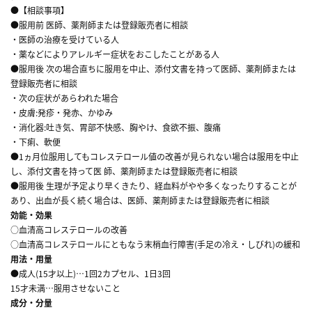
●【相談事項】
●服用前 医師、薬剤師または登録販売者に相談
・医師の治療を受けている人
・薬などによりアレルギー症状をおこしたことがある人
●服用後 次の場合直ちに服用を中止、添付文書を持って医師、薬剤師または
登録販売者に相談
・次の症状があらわれた場合
・皮膚:発疹・発赤、かゆみ
・消化器:吐き気、胃部不快感、胸やけ、食欲不振、腹痛
・下痢、軟便
●1ヵ月位服用してもコレステロール値の改善が見られない場合は服用を中止
し、添付文書を持って医 師、薬剤師または登録販売者に相談
●服用後 生理が予定より早くきたり、経血料がやや多くなったりすることが
あり、出血が長く続く場合は、医師、薬剤師または登録販売者に相談
効能・効果
○血清高コレステロールの改善
○血清高コレステロールにともなう末梢血行障害(手足の冷え・しびれ)の緩和
用法・用量
●成人(15才以上)…1回2カプセル、1日3回
15才未満…服用させないこと
成分・分量