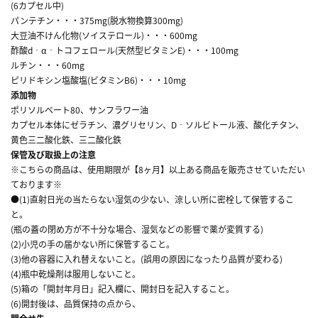
(6カプセル中)
パンテチン・・・375mg(脱水物換算300mg)
大豆油不けん化物(ソイステロール)・・・600mg
酢酸d‐α‐トコフェロール(天然型ビタミンE)・・・100mg
ルチン・・・60mg
ピリドキシン塩酸塩(ビタミンB6)・・・10mg
添加物
ポリソルベート80、サンフラワー油
カプセル本体にゼラチン、濃グリセリン、D‐ソルビトール液、酸化チタン、
黄色三二酸化鉄、三二酸化鉄
保管及び取扱上の注意
※こちらの商品は、使用期限が【8ヶ月】以上ある商品を販売させていただい
ております※
●(1)直射日光の当たらない湿気の少ない、涼しい所に密栓して保管するこ
と。
(瓶の蓋の閉め方が不十分な場合、湿気などの影響で薬が変質する)
(2)小児の手の届かない所に保管すること。
(3)他の容器に入れ替えないこと。(誤用の原因になったり品質が変わる)
(4)瓶中乾燥剤は服用しないこと。
(5)箱の「開封年月日」記入欄に、開封日を記入すること。
(6)開封後は、品質保持の点から、