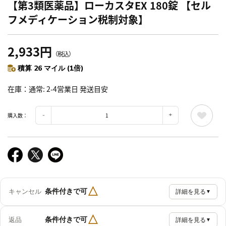
【第3類医薬品】ローカスタEX 180錠 【セル
フメディケーション税制対象】
2,933円
（税込）
積算 26 マイル (1倍)
在庫
通常: 2-4営業日 発送目安
購入数：
△
条件付きで可
キャンセル
詳細を見る
▼
△
条件付きで可
返品
詳細を見る
▼