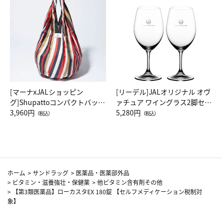
[マーナxJALショッピン
[リーデル]JALオリジナル オヴ
グ]Shupattoコンパクトバッグ
ァチュア ワイングラス2脚セッ
Drop JAL客室乗務員（LC）ス
3,960円
ト（レッドワイン）
5,280円
（税込）
（税込）
カーフ柄
ホーム
>
サンドラッグ
>
医薬品・医薬部外品
>
ビタミン・滋養強壮・保健薬
>
他ビタミン含有剤その他
>
【第3類医薬品】ローカスタEX 180錠 【セルフメディケーション税制対
象】