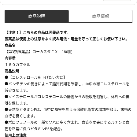
商品説明
商品情報
【注意！】こちらの商品は医薬品です。
医薬品は使用上の注意をよく読み用法・用量を守って正しくお使い下さい。
商品名
【第3類医薬品】ローカスタＥＸ 180錠
内容量
１８０カプセル
商品説明
●【コレステロールを下げたい方に】
●パンテチンの働きによって脂質代謝を改善し、血中の総コレステロールを
減少させます。
●ソイステロールがコレステロールの腸管からの吸収を阻害し、体外への排
泄を促します。
●天然型ビタミンEは、血中に障害を与える過酸化脂質の増加を抑え、末梢の
血行を良くします。
●ポロフェノールの一種でソバに多く含まれ、血管を丈夫にするルチンと血
管を正常に保つビタミンB6を配合。
使用上の注意