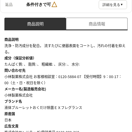
△
条件付きで可
返品
詳細を見る
▼
商品説明
商品情報
商品説明
洗浄・防汚成分を配合。 流すたびに便器表面をコートし、汚れの付着を抑え
る。
成分（保証分析値）
たんぱく質: 、 脂質: 、 粗繊維: 、 灰分: 、 水分:
問い合わせ先
小林製薬株式会社 お客様相談室：0120-5884-07 【受付時間】9：00-17：
00（土・日・祝日を除く）
メーカー名(製造販売会社)
小林製薬株式会社
ブランド名
液体ブルーレットおくだけ除菌ＥＸフレグランス
原産国
日本
広告文責