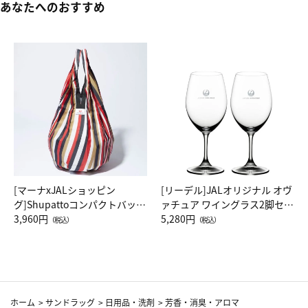
あなたへのおすすめ
[マーナxJALショッピン
[リーデル]JALオリジナル オヴ
グ]Shupattoコンパクトバッグ
ァチュア ワイングラス2脚セッ
Drop JAL客室乗務員（LC）ス
3,960円
ト（レッドワイン）
5,280円
（税込）
（税込）
カーフ柄
ホーム
>
サンドラッグ
>
日用品・洗剤
>
芳香・消臭・アロマ