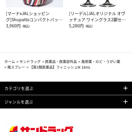
[マーナxJALショッピン
[リーデル]JALオリジナル オヴ
グ]Shupattoコンパクトバッグ
ァチュア ワイングラス2脚セッ
Drop JAL客室乗務員（LC）ス
3,960円
ト（レッドワイン）
5,280円
（税込）
（税込）
カーフ柄
ホーム
>
サンドラッグ
>
医薬品・医薬部外品
>
風邪薬・のど・うがい薬
>
喉スプレー
>
【第3類医薬品】フィニッシュM 18mL
カテゴリを選ぶ
ジャンルを選ぶ