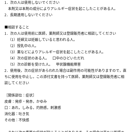
1．次の人は使用しないでください
本剤又は本剤の成分によりアレルギー症状を起こしたことがある人。
2．長期連用しないでください
■相談すること
1．次の人は使用前に医師，薬剤師又は登録販売者に相談してください
（1）妊婦又は妊娠していると思われる人。
（2）授乳中の人。
（3）薬などによりアレルギー症状を起こしたことがある人。
（4）次の症状のある人。 口中のひどいただれ
（5）次の診断を受けた人。 甲状腺機能障害
2．使用後，次の症状があらわれた場合は副作用の可能性がありますので，直
ちに使用を中止し，この添付文書を持って医師，薬剤師又は登録販売者に相
談してください
［関係部位：症状］
皮膚：発疹・発赤，かゆみ
口：あれ，しみる，灼熱感，刺激感
消化器：吐き気
その他：不快感