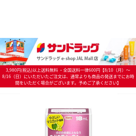
3,980円(税込)以上送料無料 ・全国送料一律600円【8/10（月）～
8/16（日）にいただいたご注文は、通常よりも商品の発送までにお時
間をいただく場合がございます。予めご了承ください】