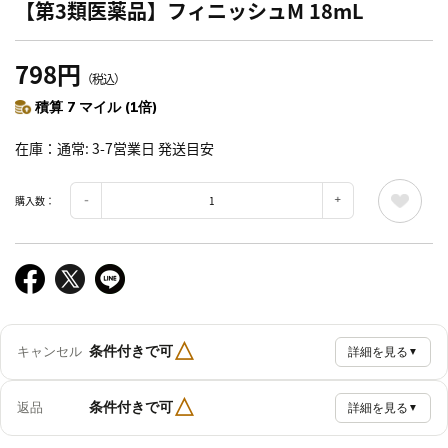
【第3類医薬品】フィニッシュM 18mL
798円
（税込）
積算 7 マイル (1倍)
在庫
通常: 3-7営業日 発送目安
購入数：
△
条件付きで可
キャンセル
詳細を見る
▼
△
条件付きで可
返品
詳細を見る
▼