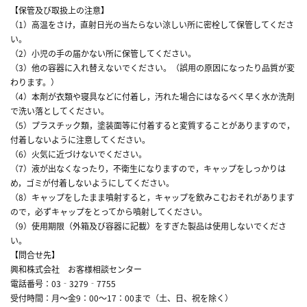
【保管及び取扱上の注意】
（1）高温をさけ，直射日光の当たらない涼しい所に密栓して保管してくださ
い。
（2）小児の手の届かない所に保管してください。
（3）他の容器に入れ替えないでください。（誤用の原因になったり品質が変
わります。）
（4）本剤が衣類や寝具などに付着し，汚れた場合にはなるべく早く水か洗剤
で洗い落としてください。
（5）プラスチック類，塗装面等に付着すると変質することがありますので，
付着しないように注意してください。
（6）火気に近づけないでください。
（7）液が出なくなったり，不衛生になりますので，キャップをしっかりは
め，ゴミが付着しないようにしてください。
（8）キャップをしたまま噴射すると，キャップを飲みこむおそれがあります
ので，必ずキャップをとってから噴射してください。
（9）使用期限（外箱及び容器に記載）をすぎた製品は使用しないでくださ
い。
【問合せ先】
興和株式会社 お客様相談センター
電話番号：03‐3279‐7755
受付時間：月～金9：00～17：00まで（土、日、祝を除く）