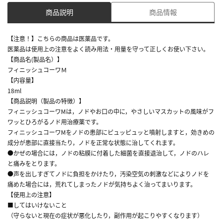
商品説明
商品情報
【注意！】こちらの商品は医薬品です。
医薬品は使用上の注意をよく読み用法・用量を守って正しくお使い下さい。
【商品名(製品名）】
フィニッシュコーワＭ
【内容量】
18ml
【商品説明（製品の特徴）】
フィニッシュコーワMは，ノドやお口の中に，やさしいマスカットの風味がフ
ワッとひろがるノド用治療薬です。
フィニッシュコーワMをノドの患部にピュッピュッと噴射しますと，効きめの
成分が患部に直接当たり，ノドを正常な状態に治してくれます。
●かぜの場合には，ノドの粘膜に付着した細菌を直接退治して，ノドのハレ
と痛みをとります。
●声を出しすぎてノドに負担をかけたり，汚染空気の刺激などによりノドを
痛めた場合には，荒れてしまったノドが気持ちよく治ってまいります。
【使用上の注意】
■してはいけないこと
（守らないと現在の症状が悪化したり，副作用が起こりやすくなります）