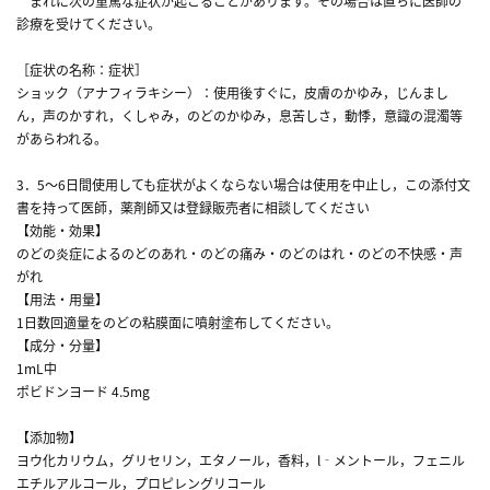
まれに次の重篤な症状が起こることがあります。その場合は直ちに医師の
診療を受けてください。
［症状の名称：症状］
ショック（アナフィラキシー）：使用後すぐに，皮膚のかゆみ，じんまし
ん，声のかすれ，くしゃみ，のどのかゆみ，息苦しさ，動悸，意識の混濁等
があらわれる。
3．5～6日間使用しても症状がよくならない場合は使用を中止し，この添付文
書を持って医師，薬剤師又は登録販売者に相談してください
【効能・効果】
のどの炎症によるのどのあれ・のどの痛み・のどのはれ・のどの不快感・声
がれ
【用法・用量】
1日数回適量をのどの粘膜面に噴射塗布してください。
【成分・分量】
1mL中
ポビドンヨード 4.5mg
【添加物】
ヨウ化カリウム，グリセリン，エタノール，香料，l‐メントール，フェニル
エチルアルコール，プロピレングリコール