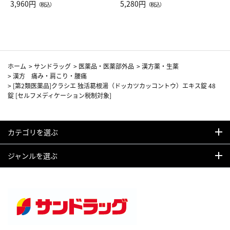
Drop JAL客室乗務員（LC）ス
3,960円
ト（レッドワイン）
5,280円
（税込）
（税込）
カーフ柄
ホーム
>
サンドラッグ
>
医薬品・医薬部外品
>
漢方薬・生薬
>
漢方 痛み・肩こり・腰痛
>
[第2類医薬品]クラシエ 独活葛根湯（ドッカツカッコントウ）エキス錠 48
錠 [セルフメディケーション税制対象]
カテゴリを選ぶ
ジャンルを選ぶ