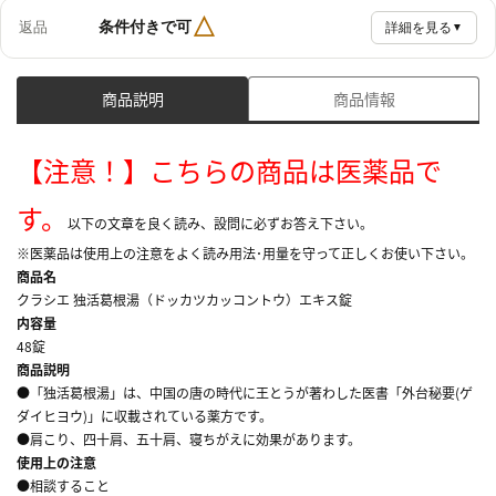
△
条件付きで可
返品
詳細を見る
▼
商品説明
商品情報
【注意！】こちらの商品は医薬品で
す。
以下の文章を良く読み、設問に必ずお答え下さい。
※医薬品は使用上の注意をよく読み用法･用量を守って正しくお使い下さい。
商品名
クラシエ 独活葛根湯（ドッカツカッコントウ）エキス錠
内容量
48錠
商品説明
●「独活葛根湯」は、中国の唐の時代に王とうが著わした医書「外台秘要(ゲ
ダイヒヨウ)」に収載されている薬方です。
●肩こり、四十肩、五十肩、寝ちがえに効果があります。
使用上の注意
●相談すること