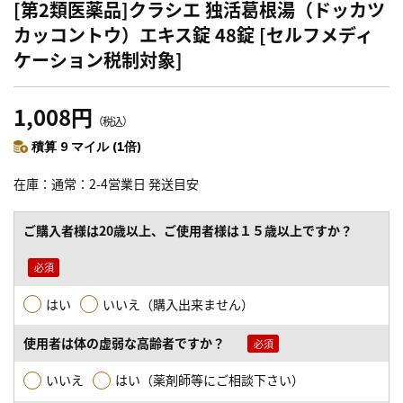
[第2類医薬品]クラシエ 独活葛根湯（ドッカツ
カッコントウ）エキス錠 48錠 [セルフメディ
ケーション税制対象]
1,008円
（税込）
積算 9 マイル (1倍)
在庫
通常：2-4営業日 発送目安
ご購入者様は20歳以上、ご使用者様は１５歳以上ですか？
はい
いいえ（購入出来ません）
使用者は体の虚弱な高齢者ですか？
いいえ
はい（薬剤師等にご相談下さい）