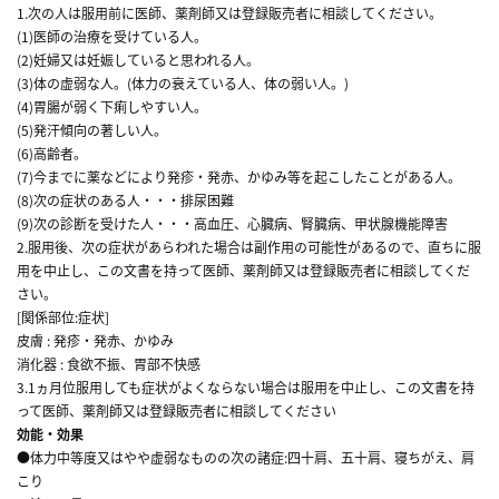
1.次の人は服用前に医師、薬剤師又は登録販売者に相談してください。
(1)医師の治療を受けている人。
(2)妊婦又は妊娠していると思われる人。
(3)体の虚弱な人。(体力の衰えている人、体の弱い人。)
(4)胃腸が弱く下痢しやすい人。
(5)発汗傾向の著しい人。
(6)高齢者。
(7)今までに薬などにより発疹・発赤、かゆみ等を起こしたことがある人。
(8)次の症状のある人・・・排尿困難
(9)次の診断を受けた人・・・高血圧、心臓病、腎臓病、甲状腺機能障害
2.服用後、次の症状があらわれた場合は副作用の可能性があるので、直ちに服
用を中止し、この文書を持って医師、薬剤師又は登録販売者に相談してくだ
さい。
[関係部位:症状]
皮膚 : 発疹・発赤、かゆみ
消化器 : 食欲不振、胃部不快感
3.1ヵ月位服用しても症状がよくならない場合は服用を中止し、この文書を持
って医師、薬剤師又は登録販売者に相談してください
効能・効果
●体力中等度又はやや虚弱なものの次の諸症:四十肩、五十肩、寝ちがえ、肩
こり