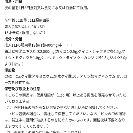
用法・用量
次の量を1日3回食前又は食間に水又は白湯にて服用。
※年齢 : 1回量 : 1日服用回数
成人(15才以上) : 4錠 : 3回
15才未満 : 服用しないこと
成分・分量
成人1日の服用量12錠(1錠400mg)中・・・
独活葛根湯エキス粉末2,800mg(カッコン2.5g,ケイヒ・シャクヤク各1.5g,マ
オウ・ドクカツ各1.0g,ショウキョウ・タイソウ・カンゾウ各0.5g,ジオウ2.0g
より抽出。)
添加物
CMC‐Ca,ケイ酸アルミニウム,無水ケイ酸,ステアリン酸マグネシウム,セルロ
ースを含有する。
保管及び取扱上の注意
※こちらの商品は、使用期限が【12ヶ月】以上ある商品を販売させていただ
いております※
（1）直射日光の当たらない湿気の少ない涼しい所に保管してください。
（ビン包装の場合は，密栓して保管してください。なお，ビンの中の詰物
は，輸送中に錠剤が破損するのを防ぐためのものです。開栓後は不要となり
ますのですててください。）
（2）小児の手の届かない所に保管してください。