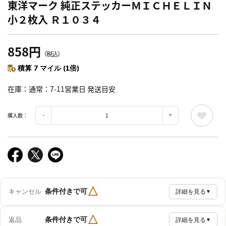
東洋マーク 純正ステッカーＭＩＣＨＥＬＩＮ
小２枚入 Ｒ１０３４
858円
（税込）
積算 7 マイル (1倍)
在庫
通常：7-11営業日 発送目安
購入数：
△
条件付きで可
キャンセル
詳細を見る
▼
△
条件付きで可
返品
詳細を見る
▼