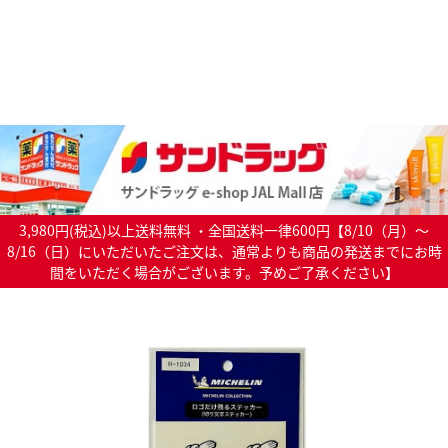
3,980円(税込)以上送料無料 ・全国送料一律600円【8/10（月）～
8/16（日）にいただいたご注文は、通常よりも商品の発送までにお時
間をいただく場合がございます。予めご了承ください】