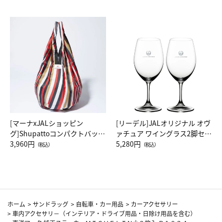
[マーナxJALショッピン
[リーデル]JALオリジナル オヴ
グ]Shupattoコンパクトバッグ
ァチュア ワイングラス2脚セッ
Drop JAL客室乗務員（LC）ス
3,960円
ト（レッドワイン）
5,280円
（税込）
（税込）
カーフ柄
ホーム
>
サンドラッグ
>
自転車・カー用品
>
カーアクセサリー
>
車内アクセサリ－（インテリア・ドライブ用品・日除け用品を含む）