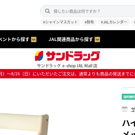
#シャインマスカット
#財布
#JALカレンダー
ベントから探す
JAL関連商品から探す
8/10（月）～8/16（日）にいただいたご注文は、通常よりも商品の発送
サ
ハ
メッ