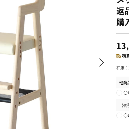
返
購
13
積算
在庫
他商
〇
【代
〇