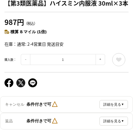
【第3類医薬品】ハイスミン内服液 30ml×3本
987円
（税込）
積算 8 マイル (1倍)
在庫
通常: 2-4営業日 発送目安
購入数：
△
条件付きで可
キャンセル
詳細を見る
▼
△
条件付きで可
返品
詳細を見る
▼