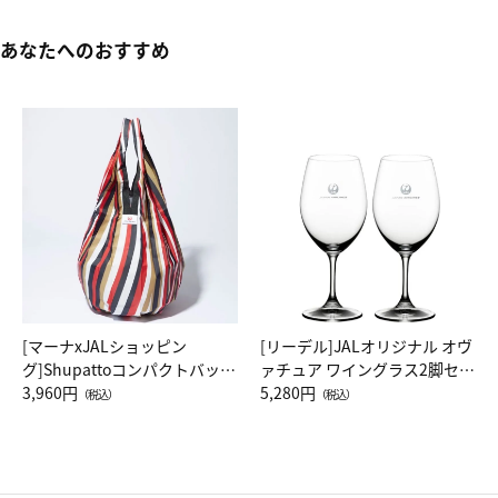
あなたへのおすすめ
[マーナxJALショッピン
[リーデル]JALオリジナル オヴ
グ]Shupattoコンパクトバッグ
ァチュア ワイングラス2脚セッ
Drop JAL客室乗務員（LC）ス
3,960円
ト（レッドワイン）
5,280円
（税込）
（税込）
カーフ柄