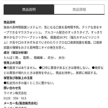
商品説明
商品情報
商品説明
独自の長時間殺菌システムで、気になる口臭を長時間予防。クリアな息をキ
ープできるマウスウォッシュ。 アルコール配合のすっきりタイプ。すっきり
爽やかなクリアハーブミント香味。 殺菌成分CPC（塩化セチルピリジニウ
ム）が舌や口のすみずみまでいきわたりミクロな口臭原因菌を殺菌。口臭原
因菌の増殖をおさえ長時間ニオイの発生を防ぐ。
成分（保証分析値）
たんぱく質: 、 脂質: 、 粗繊維: 、 灰分: 、 水分:
使用上の注意
●内服液ではありません。 ●口中に異常があるときは使用しない。 ●発疹な
どの異常が現れたときは使用を中止し、商品を持参し、医師に相談する。
保管及び取扱上の注意
●乳幼児の手の届くところに置かない。
問い合わせ先
ライオン株式会社
0120‐556‐913
メーカー名(製造販売会社)