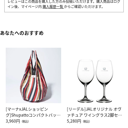
レビューはこの商品を購入した方のみ投稿いただけます。購入商品はログ
イン後、マイページ内
購入履歴一覧
からご確認いただけます。
あなたへのおすすめ
[マーナxJALショッピン
[リーデル]JALオリジナル オヴ
グ]Shupattoコンパクトバッグ
ァチュア ワイングラス2脚セッ
Drop JAL客室乗務員（LC）ス
3,960円
ト（レッドワイン）
5,280円
（税込）
（税込）
カーフ柄