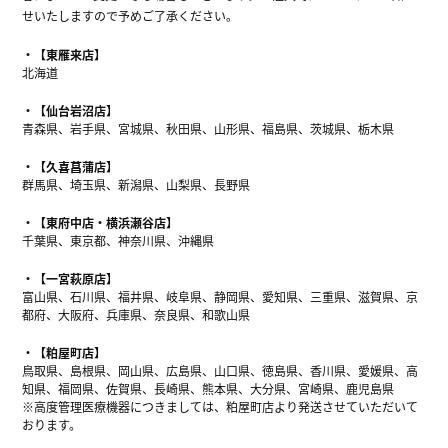
せいたしますので予めご了承ください。
【東雁来店】
北海道
【仙台岩沼店】
青森県、岩手県、宮城県、秋田県、山形県、福島県、茨城県、栃木県
【久喜菖蒲店】
群馬県、埼玉県、新潟県、山梨県、長野県
【東府中店・横浜瀬谷店】
千葉県、東京都、神奈川県、沖縄県
【一宮萩原店】
富山県、石川県、福井県、岐阜県、静岡県、愛知県、三重県、滋賀県、京
都府、大阪府、兵庫県、奈良県、和歌山県
【粕屋町店】
鳥取県、島根県、岡山県、広島県、山口県、徳島県、香川県、愛媛県、高
知県、福岡県、佐賀県、長崎県、熊本県、大分県、宮崎県、鹿児島県
※高度管理医療機器につきましては、粕屋町店より発送させていただいて
おります。