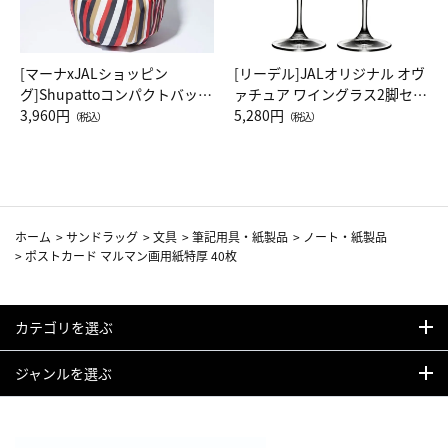
[マーナxJALショッピン
[リーデル]JALオリジナル オヴ
グ]Shupattoコンパクトバッグ
ァチュア ワイングラス2脚セッ
Drop JAL客室乗務員（LC）ス
3,960円
ト（レッドワイン）
5,280円
（税込）
（税込）
カーフ柄
ホーム
>
サンドラッグ
>
文具
>
筆記用具・紙製品
>
ノート・紙製品
>
ポストカード マルマン画用紙特厚 40枚
カテゴリを選ぶ
ジャンルを選ぶ