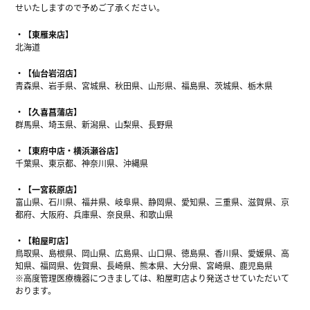
せいたしますので予めご了承ください。
【東雁来店】
北海道
【仙台岩沼店】
青森県、岩手県、宮城県、秋田県、山形県、福島県、茨城県、栃木県
【久喜菖蒲店】
群馬県、埼玉県、新潟県、山梨県、長野県
【東府中店・横浜瀬谷店】
千葉県、東京都、神奈川県、沖縄県
【一宮萩原店】
富山県、石川県、福井県、岐阜県、静岡県、愛知県、三重県、滋賀県、京
都府、大阪府、兵庫県、奈良県、和歌山県
【粕屋町店】
鳥取県、島根県、岡山県、広島県、山口県、徳島県、香川県、愛媛県、高
知県、福岡県、佐賀県、長崎県、熊本県、大分県、宮崎県、鹿児島県
※高度管理医療機器につきましては、粕屋町店より発送させていただいて
おります。