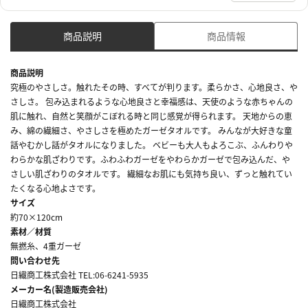
商品説明
商品情報
商品説明
究極のやさしさ。触れたその時、すべてが判ります。柔らかさ、心地良さ、や
さしさ。 包み込まれるような心地良さと幸福感は、天使のような赤ちゃんの
肌に触れ、自然と笑顔がこぼれる時と同じ感覚が得られます。 天地からの恵
み、綿の繊細さ、やさしさを極めたガーゼタオルです。 みんなが大好きな童
話やむかし話がタオルになりました。 ベビーも大人もよろこぶ、ふんわりや
わらかな肌ざわりです。ふわふわガーゼをやわらかガーゼで包み込んだ、や
さしい肌ざわりのタオルです。 繊細なお肌にも気持ち良い、ずっと触れてい
たくなる心地よさです。
サイズ
約70×120cm
素材／材質
無撚糸、4重ガーゼ
問い合わせ先
日繊商工株式会社 TEL:06-6241-5935
メーカー名(製造販売会社)
日繊商工株式会社