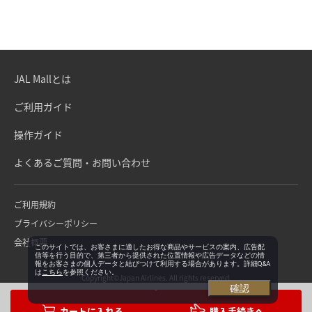
JAL Mallとは
ご利用ガイド
操作ガイド
よくあるご質問・お問い合わせ
ご利用規約
プライバシーポリシー
会社概要
このサイトでは、お客さまに適したお得な商品やサービスの案内、広告配
信等を行う目的で、第三者から提供された位置情報や広告データなどの情
報をお客さまの個人データと結びつけて利用する場合があります。詳細Q&A
は
こちら
を参照ください。
Copyright©Japan Airlines. All rights reserved.
確認
購入手続きへ