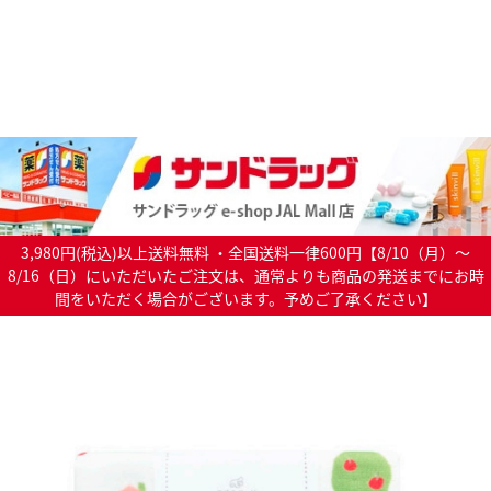
3,980円(税込)以上送料無料 ・全国送料一律600円【8/10（月）～
8/16（日）にいただいたご注文は、通常よりも商品の発送までにお時
間をいただく場合がございます。予めご了承ください】