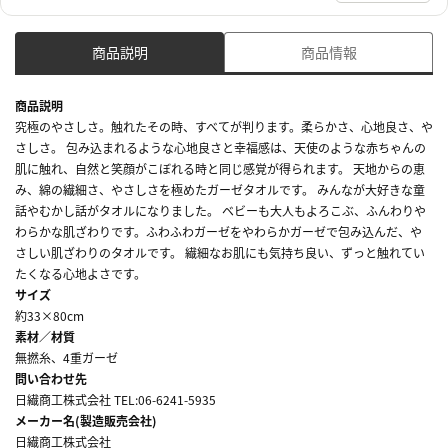
商品説明
商品情報
商品説明
究極のやさしさ。触れたその時、すべてが判ります。柔らかさ、心地良さ、や
さしさ。 包み込まれるような心地良さと幸福感は、天使のような赤ちゃんの
肌に触れ、自然と笑顔がこぼれる時と同じ感覚が得られます。 天地からの恵
み、綿の繊細さ、やさしさを極めたガーゼタオルです。 みんなが大好きな童
話やむかし話がタオルになりました。 ベビーも大人もよろこぶ、ふんわりや
わらかな肌ざわりです。ふわふわガーゼをやわらかガーゼで包み込んだ、や
さしい肌ざわりのタオルです。 繊細なお肌にも気持ち良い、ずっと触れてい
たくなる心地よさです。
サイズ
約33×80cm
素材／材質
無撚糸、4重ガーゼ
問い合わせ先
日繊商工株式会社 TEL:06-6241-5935
メーカー名(製造販売会社)
日繊商工株式会社