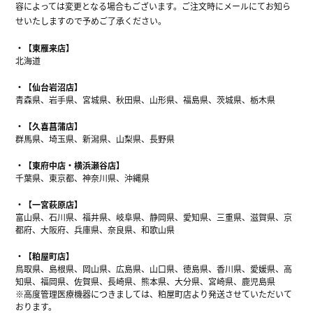
容によっては変更となる場合もございます。ご注文時にメールにてお知ら
せいたしますので予めご了承ください。
【東雁来店】
北海道
【仙台岩沼店】
青森県、岩手県、宮城県、秋田県、山形県、福島県、茨城県、栃木県
【久喜菖蒲店】
群馬県、埼玉県、新潟県、山梨県、長野県
【東府中店・横浜瀬谷店】
千葉県、東京都、神奈川県、沖縄県
【一宮萩原店】
富山県、石川県、福井県、岐阜県、静岡県、愛知県、三重県、滋賀県、京
都府、大阪府、兵庫県、奈良県、和歌山県
【粕屋町店】
鳥取県、島根県、岡山県、広島県、山口県、徳島県、香川県、愛媛県、高
知県、福岡県、佐賀県、長崎県、熊本県、大分県、宮崎県、鹿児島県
※高度管理医療機器につきましては、粕屋町店より発送させていただいて
おります。