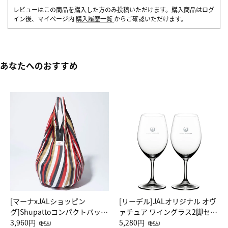
レビューはこの商品を購入した方のみ投稿いただけます。購入商品はログ
イン後、マイページ内
購入履歴一覧
からご確認いただけます。
あなたへのおすすめ
[マーナxJALショッピン
[リーデル]JALオリジナル オヴ
グ]Shupattoコンパクトバッグ
ァチュア ワイングラス2脚セッ
Drop JAL客室乗務員（LC）ス
3,960円
ト（レッドワイン）
5,280円
（税込）
（税込）