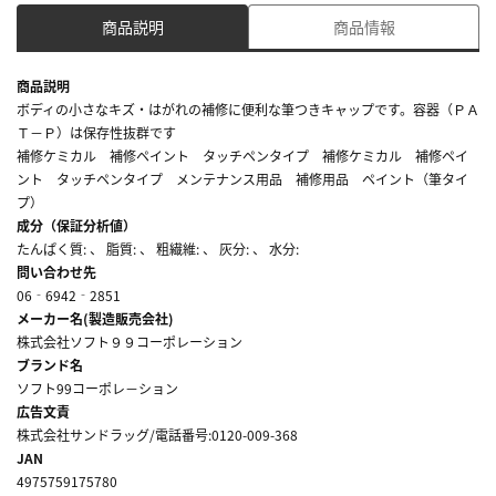
商品説明
商品情報
商品説明
ボディの小さなキズ・はがれの補修に便利な筆つきキャップです。容器（ＰＡ
Ｔ－Ｐ）は保存性抜群です
補修ケミカル 補修ペイント タッチペンタイプ 補修ケミカル 補修ペイ
ント タッチペンタイプ メンテナンス用品 補修用品 ペイント（筆タイ
プ）
成分（保証分析値）
たんぱく質: 、 脂質: 、 粗繊維: 、 灰分: 、 水分:
問い合わせ先
06‐6942‐2851
メーカー名(製造販売会社)
株式会社ソフト９９コーポレーション
ブランド名
ソフト99コーポレ－ション
広告文責
株式会社サンドラッグ/電話番号:0120-009-368
JAN
4975759175780