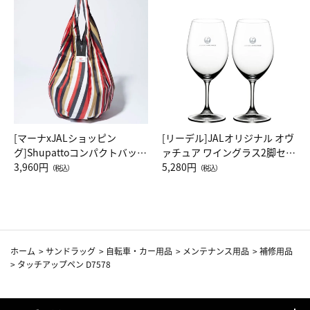
[マーナxJALショッピン
[リーデル]JALオリジナル オヴ
グ]Shupattoコンパクトバッグ
ァチュア ワイングラス2脚セッ
Drop JAL客室乗務員（LC）ス
3,960円
ト（レッドワイン）
5,280円
（税込）
（税込）
カーフ柄
ホーム
>
サンドラッグ
>
自転車・カー用品
>
メンテナンス用品
>
補修用品
>
タッチアップペン D7578