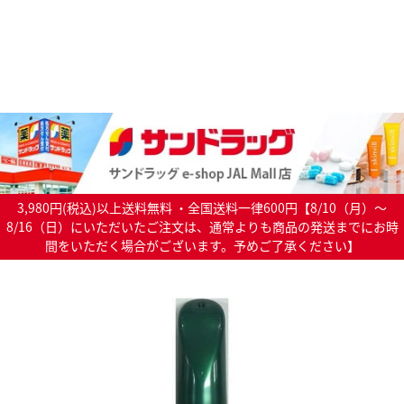
3,980円(税込)以上送料無料 ・全国送料一律600円【8/10（月）～
8/16（日）にいただいたご注文は、通常よりも商品の発送までにお時
間をいただく場合がございます。予めご了承ください】