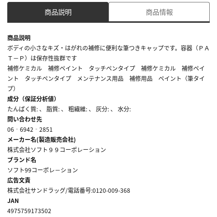
商品説明
商品情報
商品説明
ボディの小さなキズ・はがれの補修に便利な筆つきキャップです。容器（ＰＡ
Ｔ－Ｐ）は保存性抜群です
補修ケミカル 補修ペイント タッチペンタイプ 補修ケミカル 補修ペイ
ント タッチペンタイプ メンテナンス用品 補修用品 ペイント（筆タイ
プ）
成分（保証分析値）
たんぱく質: 、 脂質: 、 粗繊維: 、 灰分: 、 水分:
問い合わせ先
06‐6942‐2851
メーカー名(製造販売会社)
株式会社ソフト９９コーポレーション
ブランド名
ソフト99コーポレ－ション
広告文責
株式会社サンドラッグ/電話番号:0120-009-368
JAN
4975759173502