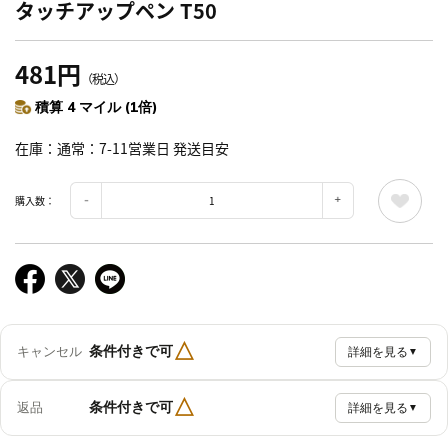
タッチアップペン T50
481円
（税込）
積算 4 マイル (1倍)
在庫
通常：7-11営業日 発送目安
購入数：
△
条件付きで可
キャンセル
詳細を見る
▼
△
条件付きで可
返品
詳細を見る
▼