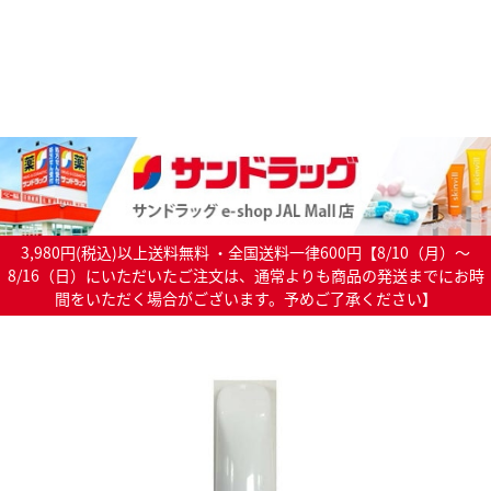
3,980円(税込)以上送料無料 ・全国送料一律600円【8/10（月）～
8/16（日）にいただいたご注文は、通常よりも商品の発送までにお時
間をいただく場合がございます。予めご了承ください】