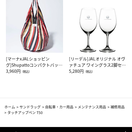
[マーナxJALショッピン
[リーデル]JALオリジナル オヴ
グ]Shupattoコンパクトバッグ
ァチュア ワイングラス2脚セッ
Drop JAL客室乗務員（LC）ス
3,960円
ト（レッドワイン）
5,280円
（税込）
（税込）
カーフ柄
ホーム
>
サンドラッグ
>
自転車・カー用品
>
メンテナンス用品
>
補修用品
>
タッチアップペン T50