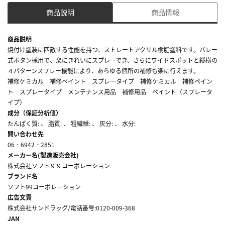
商品説明
商品情報
商品説明
焼付け塗装に匹敵する性能を持つ、ストレートアクリル樹脂塗料です。バレー
式ボタン採用で、楽にきれいにスプレーでき、さらにワイドスポットと縦横の
４パターンスプレー機能により、あらゆる個所の補修も楽に行えます。
補修ケミカル 補修ペイント スプレータイプ 補修ケミカル 補修ペイン
ト スプレータイプ メンテナンス用品 補修用品 ペイント（スプレータ
イプ）
成分（保証分析値）
たんぱく質: 、 脂質: 、 粗繊維: 、 灰分: 、 水分:
問い合わせ先
06‐6942‐2851
メーカー名(製造販売会社)
株式会社ソフト９９コーポレーション
ブランド名
ソフト99コーポレ－ション
広告文責
株式会社サンドラッグ/電話番号:0120-009-368
JAN