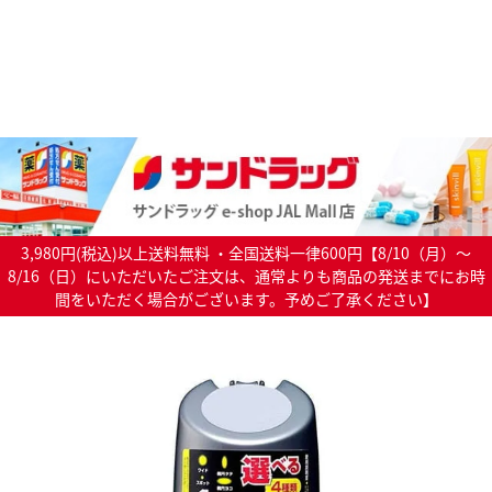
3,980円(税込)以上送料無料 ・全国送料一律600円【8/10（月）～
8/16（日）にいただいたご注文は、通常よりも商品の発送までにお時
間をいただく場合がございます。予めご了承ください】