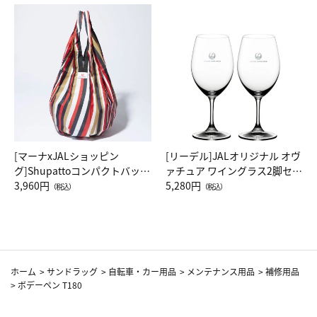
[マーナxJALショッピン
[リーデル]JALオリジナル オヴ
グ]Shupattoコンパクトバッグ
ァチュア ワイングラス2脚セッ
Drop JAL客室乗務員（LC）ス
3,960円
ト（レッドワイン）
5,280円
（税込）
（税込）
カーフ柄
ホーム
>
サンドラッグ
>
自転車・カー用品
>
メンテナンス用品
>
補修用品
>
ボデーペン T180