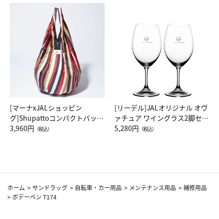
[マーナxJALショッピン
[リーデル]JALオリジナル オヴ
グ]Shupattoコンパクトバッグ
ァチュア ワイングラス2脚セッ
Drop JAL客室乗務員（LC）ス
3,960円
ト（レッドワイン）
5,280円
（税込）
（税込）
カーフ柄
ホーム
>
サンドラッグ
>
自転車・カー用品
>
メンテナンス用品
>
補修用品
>
ボデーペン T174