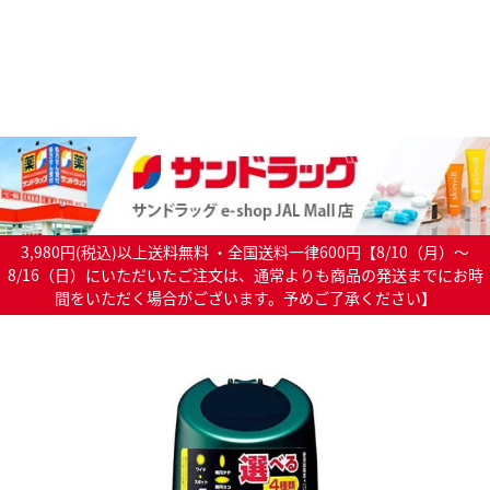
3,980円(税込)以上送料無料 ・全国送料一律600円【8/10（月）～
8/16（日）にいただいたご注文は、通常よりも商品の発送までにお時
間をいただく場合がございます。予めご了承ください】