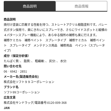
商品説明
商品情報
商品説明
焼付け塗装に匹敵する性能を持つ、ストレートアクリル樹脂塗料です。バレー
式ボタン採用で、楽にきれいにスプレーでき、さらにワイドスポットと縦横の
４パターンスプレー機能により、あらゆる個所の補修も楽に行えます。
補修ケミカル 補修ペイント スプレータイプ 補修ケミカル 補修ペイン
ト スプレータイプ メンテナンス用品 補修用品 ペイント（スプレータ
イプ）
成分（保証分析値）
たんぱく質: 、 脂質: 、 粗繊維: 、 灰分: 、 水分:
問い合わせ先
06‐6942‐2851
メーカー名(製造販売会社)
株式会社ソフト９９コーポレーション
ブランド名
ソフト99コーポレ－ション
広告文責
株式会社サンドラッグ/電話番号:0120-009-368
JAN